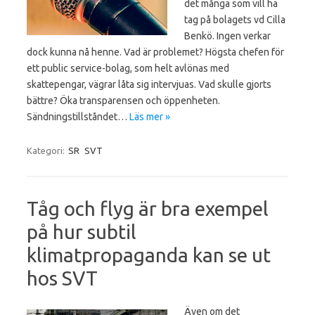
det många som vill ha
tag på bolagets vd Cilla
Benkö. Ingen verkar
dock kunna nå henne. Vad är problemet? Högsta chefen för
ett public service-bolag, som helt avlönas med
skattepengar, vägrar låta sig intervjuas. Vad skulle gjorts
bättre? Öka transparensen och öppenheten.
Sändningstillståndet…
Läs mer »
Kategori:
SR
SVT
Tåg och flyg är bra exempel
på hur subtil
klimatpropaganda kan se ut
hos SVT
Även om det