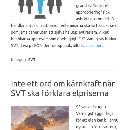
grund av ”kulturell
appropriering” fick
avbryta en konsert. Det
handlar alltså om att bandmedlemmarna ska ha försökt se ut
som jamaicaner utan att själva ha upplevt rasism, vilket
besökarna upplevde som obehagligt. OK? Vanligtvis brukar
SVT driva på FÖR identitetspolitik, alltså…
Läs mer »
Kategori:
SVT
Inte ett ord om kärnkraft när
SVT ska förklara elpriserna
Så var vi där igen.
Varningsflaggor höjs
för att elen kan bli ännu
dyrare än förra vintern,