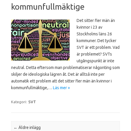
kommunfullmäktige
Det sitter fler män än
kvinnor i 23 av
Stockholms läns 26
kommuner. Det tycker
SVT är ett problem. Vad
är problemet? SVTs
utgångspunkt är inte
neutral. Detta eftersom man problematiserar någonting som
skiljer de ideologiska lägren åt. Det är alltså inte per
automatik ett problem att det sitter fler män än kvinnor i
kommunfullmäktige,…
Läs mer »
Kategori:
SVT
Inläggsnavigering
←
Äldre inlägg