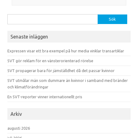
Sök efter:
Senaste inläggen
Expressen visar ett bra exempel på hur media vinklar transartiklar
SVT gör reklam för en vänsterorienterad rörelse
SVT propagerar bara för jämställdhet då det passar kvinnor
SVT utmålar män som dummare än kvinnor i samband med bränder
och klimatförändringar
En SVT-reporter vinner internationellt pris
Arkiv
augusti 2026
juli 2026