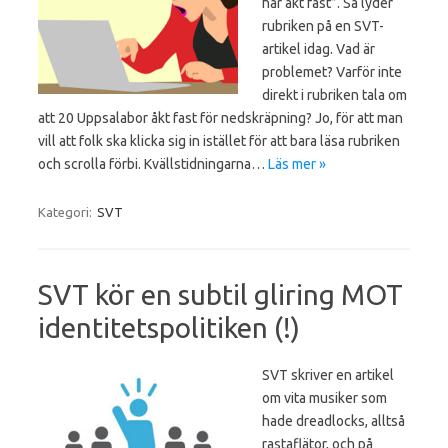
har åkt fast”. Så lyder
rubriken på en SVT-
artikel idag. Vad är
problemet? Varför inte
direkt i rubriken tala om
att 20 Uppsalabor åkt fast för nedskräpning? Jo, för att man
vill att folk ska klicka sig in istället för att bara läsa rubriken
och scrolla förbi. Kvällstidningarna…
Läs mer »
Kategori:
SVT
SVT kör en subtil gliring MOT
identitetspolitiken (!)
SVT skriver en artikel
om vita musiker som
hade dreadlocks, alltså
rastaflätor, och på