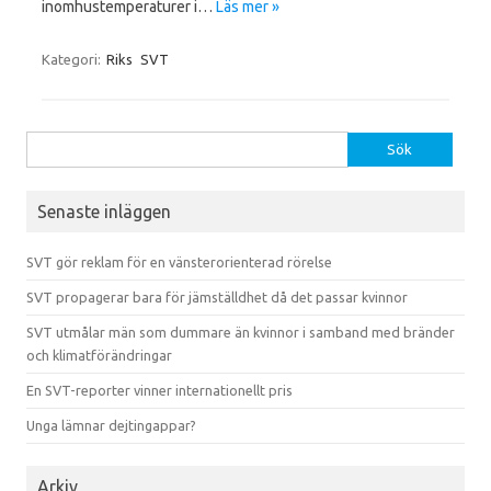
inomhustemperaturer i…
Läs mer »
Kategori:
Riks
SVT
Sök efter:
Senaste inläggen
SVT gör reklam för en vänsterorienterad rörelse
SVT propagerar bara för jämställdhet då det passar kvinnor
SVT utmålar män som dummare än kvinnor i samband med bränder
och klimatförändringar
En SVT-reporter vinner internationellt pris
Unga lämnar dejtingappar?
Arkiv