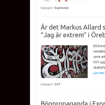
Kategori:
Expressen
Är det Markus Allard 
”Jag är extrem” i Öre
Ett kons
vandalis
serie ar
SVT uppl
skattefi
Läs mer
Kategori:
SVT
Bögpropaganda i Exp