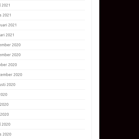
l 2021
s 2021
ruari 2021
ari 2021
ember 2020
ember 2020
ober 2020
tember 2020
usti 2020
 2020
 2020
 2020
l 2020
s 2020