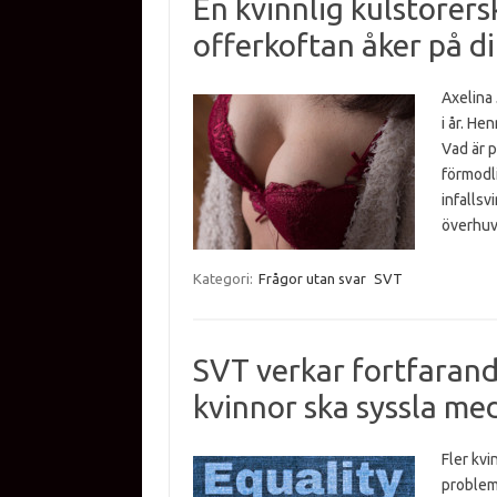
En kvinnlig kulstörers
offerkoftan åker på di
Axelina 
i år. He
Vad är 
förmodli
infallsv
överhu
Kategori:
Frågor utan svar
SVT
SVT verkar fortfarand
kvinnor ska syssla me
Fler kvi
probleme