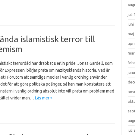
aug
juli
juni
maj
nda islamistisk terror till
apri
remism
mar
feb
mistiskt terrordåd har drabbat Berlin pride. Jonas Gardell, som
för Expressen, börjar prata om nazitysklands historia. Vad är
janu
et? Förutom att samtliga medier i vanlig ordning använder
dec
det för att göra politiska poänger, så kan man konstatera att
nstern i vanlig ordning absolut inte vill prata om problem med
nov
stället vrider man…
Läs mer »
okt
sep
aug
juli