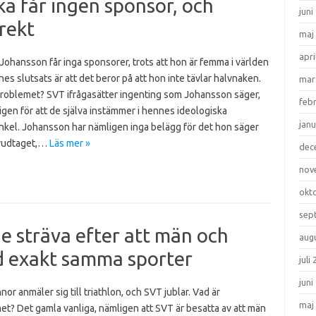
ka får ingen sponsor, och
juni
rekt
maj
apri
Johansson får inga sponsorer, trots att hon är femma i världen
nnes slutsats är att det beror på att hon inte tävlar halvnaken.
mar
problemet? SVT ifrågasätter ingenting som Johansson säger,
feb
gen för att de själva instämmer i hennes ideologiska
janu
inkel. Johansson har nämligen inga belägg för det hon säger
vudtaget,…
Läs mer »
dec
nov
okt
sep
e sträva efter att män och
aug
d exakt samma sporter
juli
juni
nnor anmäler sig till triathlon, och SVT jublar. Vad är
maj
t? Det gamla vanliga, nämligen att SVT är besatta av att män