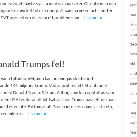
nnor tvunget måste syssla med samma saker. Om inte män och
apri
ägnar lika mycket tid och energi åt samma yrken och sporter
mar
SVT presentera det som ett problem som…
Läs mer »
feb
janu
dec
nov
onald Trumps fel!
okt
sep
 vann fotbolls-VM, men kan nu tvingas skatta bort
aug
ande 146 miljoner kronor. Vad är problemet? Aftonbladet
ter med Donald Trump. Såklart. Allting som kan uppfattas som
juli
t med USA tenderar att bildsättas med Trump, oavsett om han
juni
ndad eller inte. Faktum är att Trump inte ens nämns i artikeln,
maj
 i en bildtext…
Läs mer »
apri
mar