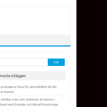
efter:
enaste inläggen
 propagerar bara för jämställdhet då det
sar kvinnor
 utmålar män som dummare än kvinnor i
band med bränder och klimatförändringar