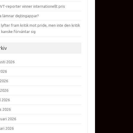
VT-reporter vinner internationellt pris
a lämnar dejtingappar?
lyfter fram kritik mot pride, men inte den kritik
 kanske förväntar sig
rkiv
usti 2026
 2026
 2026
 2026
l 2026
s 2026
ruari 2026
ari 2026