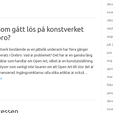
dec
nov
okt
som gått lös på konstverket
sep
bro?
aug
juli
tverk bestående av en jättelik underarm har flera gånger
juni
erats i Örebro. Vad är problemet? Det här är en ganska lång
maj
tiklar som handlar om Open Art, vilket är en konstutställning.
yser som vanligt inte läsaren om att Open Art till stor del är
apri
nansierad. Ingångsvinklarna i alla olika artiklar är också…
mar
 »
feb
janu
dec
nov
ressen