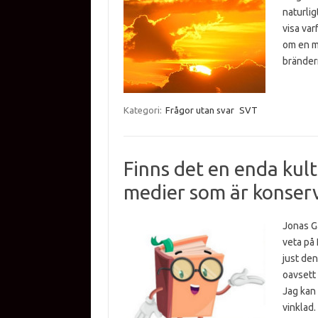
naturlig
visa var
om en m
bränder
Kategori:
Frågor utan svar
SVT
Finns det en enda kult
medier som är konserv
Jonas Ga
veta på 
just den
oavsett 
Jag kan 
vinklad