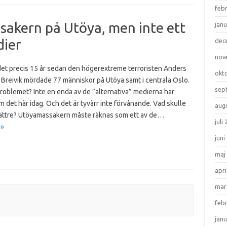
feb
sakern på Utöya, men inte ett
janu
dier
dec
nov
 det precis 15 år sedan den högerextreme terroristen Anders
okt
 Breivik mördade 77 människor på Utöya samt i centrala Oslo.
sep
roblemet? Inte en enda av de ”alternativa” medierna har
om det här idag. Och det är tyvärr inte förvånande. Vad skulle
aug
bättre? Utöyamassakern måste räknas som ett av de…
juli
 »
juni
maj
apri
mar
feb
janu