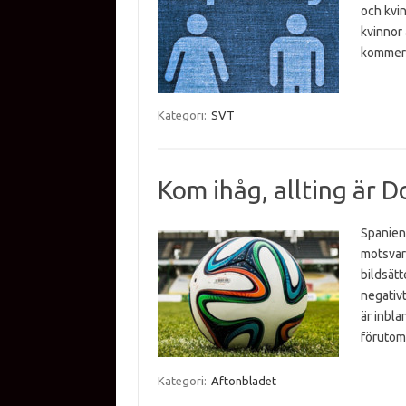
och kvi
kvinnor 
kommer 
Kategori:
SVT
Kom ihåg, allting är D
Spanien
motsvar
bildsät
negativ
är inbla
förutom
Kategori:
Aftonbladet