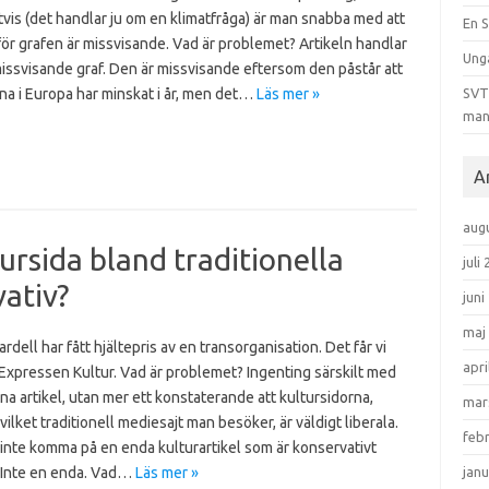
tvis (det handlar ju om en klimatfråga) är man snabba med att
En S
för grafen är missvisande. Vad är problemet? Artikeln handlar
Ung
issvisande graf. Den är missvisande eftersom den påstår att
na i Europa har minskat i år, men det…
Läs mer »
SVT 
man
A
aug
ursida bland traditionella
juli
ativ?
juni
maj
rdell har fått hjältepris av en transorganisation. Det får vi
apri
Expressen Kultur. Vad är problemet? Ingenting särskilt med
na artikel, utan mer ett konstaterande att kultursidorna,
mar
vilket traditionell mediesajt man besöker, är väldigt liberala.
feb
inte komma på en enda kulturartikel som är konservativt
. Inte en enda. Vad…
Läs mer »
janu