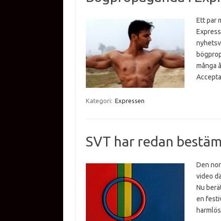
Ett par
Expresse
nyhetsvä
bögpropa
många år
Accept
Kategori:
Expressen
SVT har redan bestämt
Den nor
video dä
Nu berä
en festi
harmlös