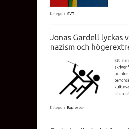
Kategori:
SVT
Jonas Gardell lyckas vä
nazism och högerext
Ett isla
skriver 
problem
terrordå
kulturvä
islam. I
Kategori:
Expressen