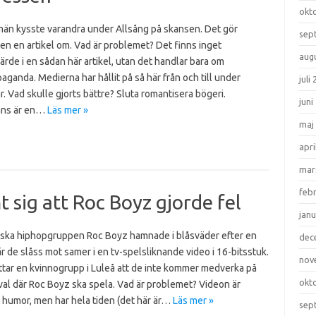
okt
 män kysste varandra under Allsång på skansen. Det gör
sep
n en artikel om. Vad är problemet? Det finns inget
aug
rde i en sådan här artikel, utan det handlar bara om
ganda. Medierna har hållit på så här från och till under
juli
. Vad skulle gjorts bättre? Sluta romantisera bögeri.
juni
ans är en…
Läs mer »
maj
apri
mar
feb
 sig att Roc Boyz gjorde fel
janu
ska hiphopgruppen Roc Boyz hamnade i blåsväder efter en
dec
r de slåss mot samer i en tv-spelsliknande video i 16-bitsstuk.
nov
ttar en kvinnogrupp i Luleå att de inte kommer medverka på
okt
val där Roc Boyz ska spela. Vad är problemet? Videon är
 humor, men har hela tiden (det här är…
Läs mer »
sep