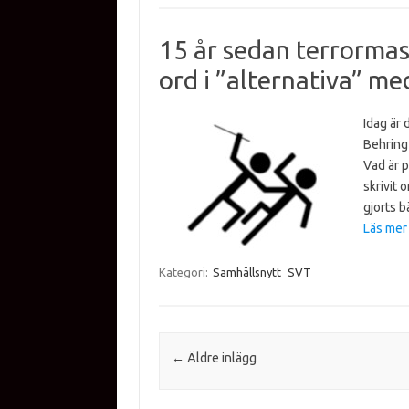
15 år sedan terrormas
ord i ”alternativa” me
Idag är
Behring
Vad är p
skrivit 
gjorts 
Läs mer
Kategori:
Samhällsnytt
SVT
Inläggsnavigering
←
Äldre inlägg