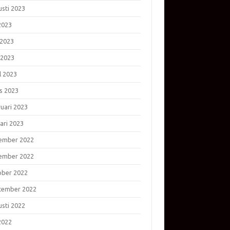
usti 2023
 2023
 2023
 2023
l 2023
s 2023
ruari 2023
ari 2023
ember 2022
ember 2022
ober 2022
tember 2022
usti 2022
 2022