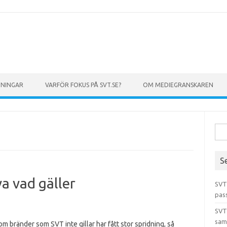
GNINGAR
VARFÖR FOKUS PÅ SVT.SE?
OM MEDIEGRANSKAREN
Sök 
S
va vad gäller
SVT
pas
SVT
sam
om bränder som SVT inte gillar har fått stor spridning, så