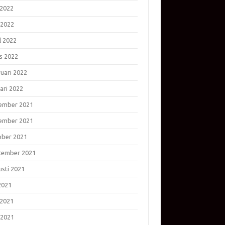
 2022
 2022
l 2022
s 2022
ruari 2022
ari 2022
ember 2021
ember 2021
ober 2021
tember 2021
usti 2021
 2021
 2021
 2021