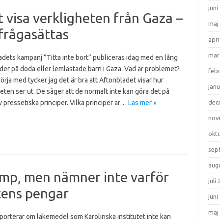
juni
 visa verkligheten från Gaza –
maj
frågasättas
apri
mar
dets kampanj ”Titta inte bort” publiceras idag med en lång
lder på döda eller lemlästade barn i Gaza. Vad är problemet?
feb
 börja med tycker jag det är bra att Aftonbladet visar hur
janu
eten ser ut. De säger att de normalt inte kan göra det på
 pressetiska principer. Vilka principer är…
Läs mer »
dec
nov
okt
sep
aug
ump, men nämner inte varför
juli
etens pengar
juni
maj
porterar om läkemedel som Karolinska institutet inte kan