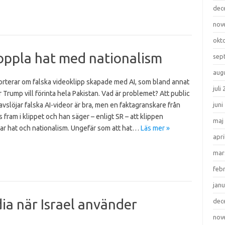
dec
nov
okt
ppla hat med nationalism
sep
aug
orterar om falska videoklipp skapade med AI, som bland annat
juli
r Trump vill förinta hela Pakistan. Vad är problemet? Att public
avslöjar falska AI-videor är bra, men en faktagranskare från
juni
s fram i klippet och han säger – enligt SR – att klippen
maj
ar hat och nationalism. Ungefär som att hat…
Läs mer »
apri
mar
feb
janu
dia när Israel använder
dec
nov