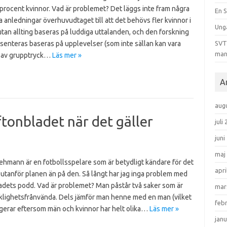
procent kvinnor. Vad är problemet? Det läggs inte fram några
En S
 anledningar överhuvudtaget till att det behövs fler kvinnor i
Ung
tan allting baseras på luddiga uttalanden, och den forskning
senteras baseras på upplevelser (som inte sällan kan vara
SVT 
man
 av grupptryck…
Läs mer »
A
aug
tonbladet när det gäller
juli
juni
maj
ehmann är en fotbollsspelare som är betydligt kändare för det
apri
utanför planen än på den. Så långt har jag inga problem med
adets podd. Vad är problemet? Man påstår två saker som är
mar
rklighetsfrånvända. Dels jämför man henne med en man (vilket
feb
ngerar eftersom män och kvinnor har helt olika…
Läs mer »
janu