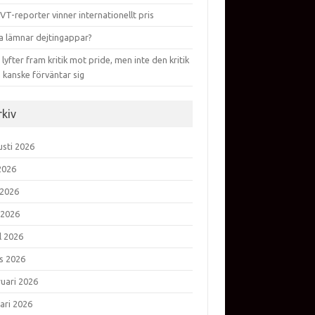
VT-reporter vinner internationellt pris
a lämnar dejtingappar?
lyfter fram kritik mot pride, men inte den kritik
 kanske förväntar sig
rkiv
usti 2026
 2026
 2026
 2026
l 2026
s 2026
ruari 2026
ari 2026