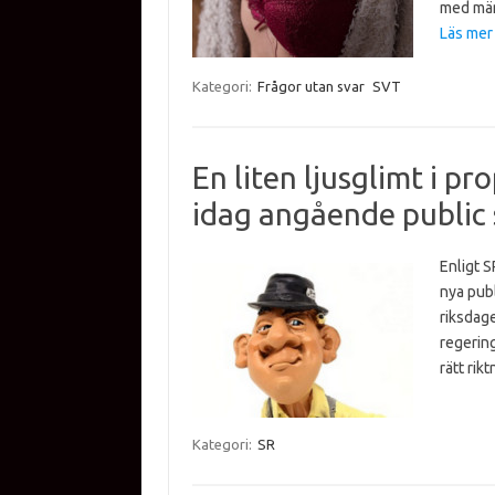
med män
Läs mer
Kategori:
Frågor utan svar
SVT
En liten ljusglimt i p
idag angående public 
Enligt S
nya publ
riksdage
regering
rätt ri
Kategori:
SR