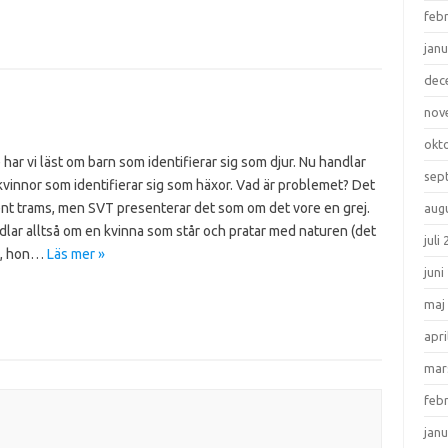
feb
janu
dec
nov
okt
 har vi läst om barn som identifierar sig som djur. Nu handlar
sep
vinnor som identifierar sig som häxor. Vad är problemet? Det
ent trams, men SVT presenterar det som om det vore en grej.
aug
lar alltså om en kvinna som står och pratar med naturen (det
juli
ga, hon…
Läs mer »
juni
maj
apri
mar
feb
janu