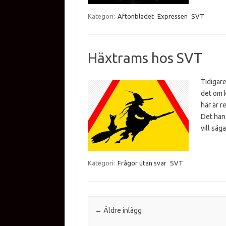
Kategori:
Aftonbladet
Expressen
SVT
Häxtrams hos SVT
Tidigare
det om k
här är r
Det hand
vill sä
Kategori:
Frågor utan svar
SVT
Inläggsnavigering
←
Äldre inlägg