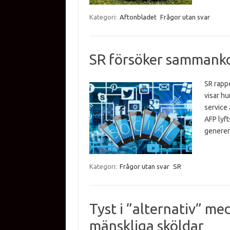
Kategori:
Aftonbladet
Frågor utan svar
SR försöker sammanko
SR rapp
visar hu
service 
AFP lyft
generer
Kategori:
Frågor utan svar
SR
Tyst i ”alternativ” me
mänskliga sköldar