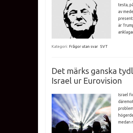
testa, p
av medel
presente
är Trum
anklaga
Kategori:
Frågor utan svar
SVT
Det märks ganska tydli
Israel ur Eurovision
Israel f
däremot 
probleme
högerdeb
medan m