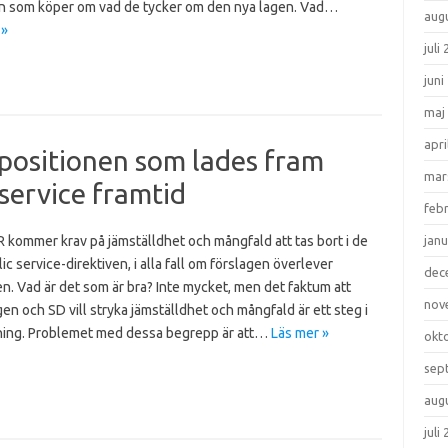
 som köper om vad de tycker om den nya lagen. Vad…
aug
 »
juli
juni
maj
apri
ropositionen som lades fram
mar
service framtid
feb
R kommer krav på jämställdhet och mångfald att tas bort i de
janu
ic service-direktiven, i alla fall om förslagen överlever
dec
n. Vad är det som är bra? Inte mycket, men det faktum att
nov
en och SD vill stryka jämställdhet och mångfald är ett steg i
ktning. Problemet med dessa begrepp är att…
Läs mer »
okt
sep
aug
juli