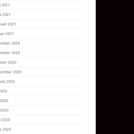
l 2021
s 2021
ruari 2021
ari 2021
ember 2020
ember 2020
ober 2020
tember 2020
usti 2020
 2020
 2020
 2020
l 2020
s 2020