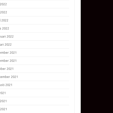
 2022
 2022
l 2022
s 2022
ruari 2022
ari 2022
ember 2021
ember 2021
ober 2021
tember 2021
usti 2021
 2021
 2021
 2021