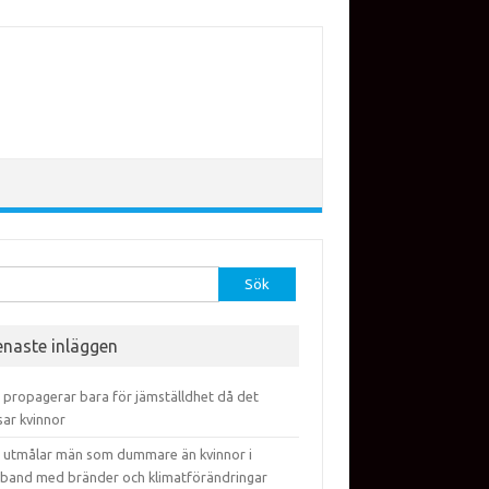
efter:
enaste inläggen
 propagerar bara för jämställdhet då det
sar kvinnor
 utmålar män som dummare än kvinnor i
band med bränder och klimatförändringar