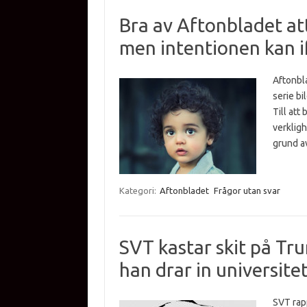
Bra av Aftonbladet att
men intentionen kan i
Aftonbla
serie bi
Till att
verkligh
grund av
Kategori:
Aftonbladet
Frågor utan svar
SVT kastar skit på Tr
han drar in universit
SVT rap