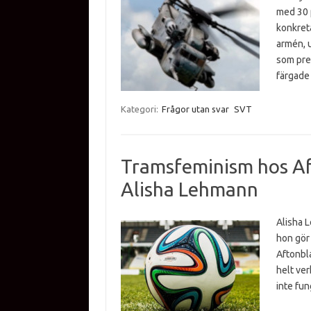
med 30 
konkreta
armén, u
som pre
färgade
Kategori:
Frågor utan svar
SVT
Tramsfeminism hos Af
Alisha Lehmann
Alisha L
hon gör 
Aftonbl
helt ve
inte fu