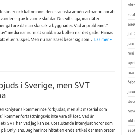
okt
estinier och källor inom den israeliska armén vittnar nu om att
sep
nvänder sig av levande sköldar. Det vill säga, man låter
aug
ier gå före då man ska säkra byggnader. Vad är problemet?
tiv” media när normalt snabba på bollen när det gäller Hamas
juli
ott eller fulspel. Men nu när Israel beter sig som…
Läs mer »
juni
maj
apri
mar
feb
bjuds i Sverige, men SVT
janu
na
dec
ten OnlyFans kommer inte förbjudas, men allt material som
nov
s” kommer fortsättningsvis inte vara tillåtet. Vad är
okt
t? SVT har, vad jag kan se, uteslutande intervjuat horor som
a på OnlyFans. Jag har inte hittat en enda artikel där man pratar
sep