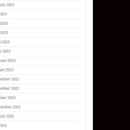
usti 2023
 2023
 2023
 2023
l 2023
s 2023
ruari 2023
ari 2023
ember 2022
ember 2022
ober 2022
tember 2022
usti 2022
 2022