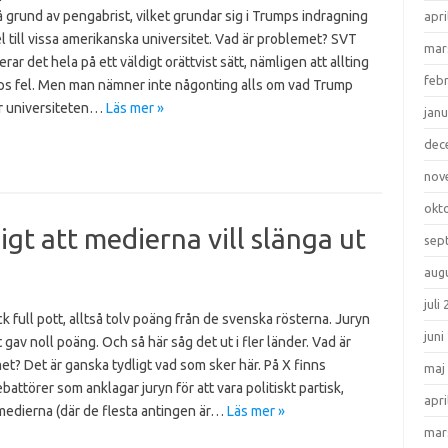
å grund av pengabrist, vilket grundar sig i Trumps indragning
apri
 till vissa amerikanska universitet. Vad är problemet? SVT
mar
rar det hela på ett väldigt orättvist sätt, nämligen att allting
feb
ps fel. Men man nämner inte någonting alls om vad Trump
r universiteten…
Läs mer »
janu
dec
nov
okt
gt att medierna vill slänga ut
sep
aug
juli
ick full pott, alltså tolv poäng från de svenska rösterna. Juryn
juni
gav noll poäng. Och så här såg det ut i fler länder. Vad är
t? Det är ganska tydligt vad som sker här. På X finns
maj
attörer som anklagar juryn för att vara politiskt partisk,
apri
edierna (där de flesta antingen är…
Läs mer »
mar