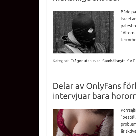
Både pal
Israel a
palestin
”Alterna
terrorbr
Kategori:
Frågor utan svar
Samhällsnytt
SVT
Delar av OnlyFans för
intervjuar bara horor
Porrsaj
”beställ
probleme
är aktiv