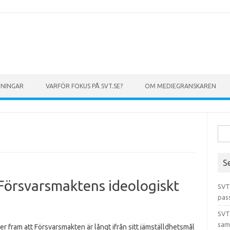
GNINGAR
VARFÖR FOKUS PÅ SVT.SE?
OM MEDIEGRANSKAREN
Sök 
S
 Försvarsmaktens ideologiskt
SVT
pas
SVT
sam
er fram att Försvarsmakten är långt ifrån sitt jämställdhetsmål