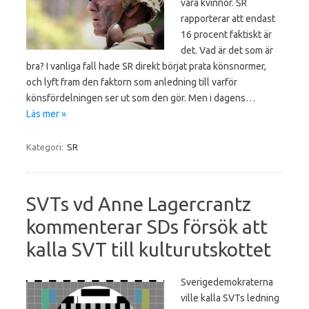
vara kvinnor. SR
rapporterar att endast
16 procent faktiskt är
det. Vad är det som är
bra? I vanliga fall hade SR direkt börjat prata könsnormer,
och lyft fram den faktorn som anledning till varför
könsfördelningen ser ut som den gör. Men i dagens…
Läs mer »
Kategori:
SR
SVTs vd Anne Lagercrantz
kommenterar SDs försök att
kalla SVT till kulturutskottet
Sverigedemokraterna
ville kalla SVTs ledning