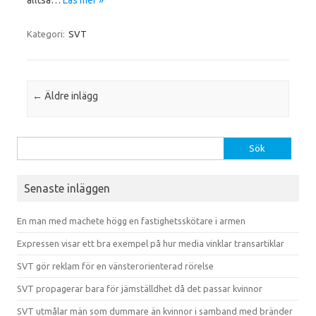
alltså…
Läs mer »
Kategori:
SVT
Inläggsnavigering
←
Äldre inlägg
Sök efter:
Senaste inläggen
En man med machete högg en fastighetsskötare i armen
Expressen visar ett bra exempel på hur media vinklar transartiklar
SVT gör reklam för en vänsterorienterad rörelse
SVT propagerar bara för jämställdhet då det passar kvinnor
SVT utmålar män som dummare än kvinnor i samband med bränder