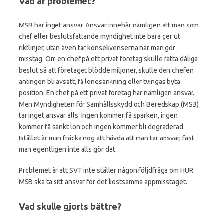
Vad är problemet?
MSB har inget ansvar. Ansvar innebär nämligen att man som
chef eller beslutsfattande myndighet inte bara ger ut
riktlinjer, utan även tar konsekvenserna när man gör
misstag. Om en chef på ett privat företag skulle fatta dåliga
beslut så att företaget blödde miljoner, skulle den chefen
antingen bli avsatt, få lönesänkning eller tvingas byta
position. En chef på ett privat företag har nämligen ansvar.
Men Myndigheten för Samhällsskydd och Beredskap (MSB)
tar inget ansvar alls. Ingen kommer få sparken, ingen
kommer få sänkt lön och ingen kommer bli degraderad.
Istället är man fräcka nog att hävda att man tar ansvar, fast
man egentligen inte alls gör det.
Problemet är att SVT inte ställer någon följdfråga om HUR
MSB ska ta sitt ansvar för det kostsamma appmisstaget.
Vad skulle gjorts bättre?