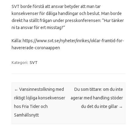
SVT borde förstå att ansvar betyder att man tar
konsekvenser för dåliga handlingar och beslut. Man borde
direkt ha ställt frågan under presskonferensen: ”Hur tänker
ni ta ansvar för ert misstag?”
Källa: https://www.svt.se/nyheter/inrikes/oklar-framtid-for-
havererade-coronaappen
Kategori:
SVT
Inläggsnavigering
←
Vansinnestolkning med
Du som tittare: om du inte
riktigt löjliga konsekvenser
agerar med handling stöder
hos Fria Tider och
du det du inte gillar
→
Samhällsnytt