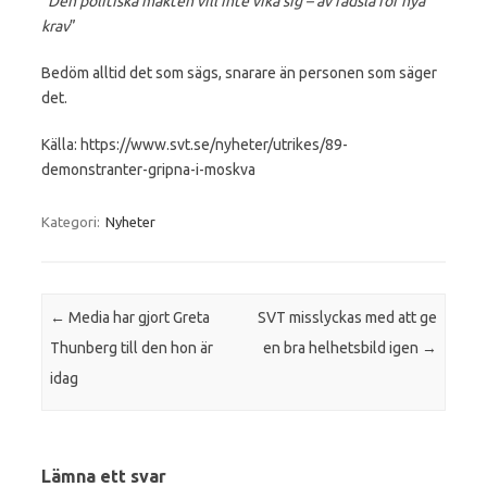
”
Den politiska makten vill inte vika sig – av rädsla för nya
krav
”
Bedöm alltid det som sägs, snarare än personen som säger
det.
Källa: https://www.svt.se/nyheter/utrikes/89-
demonstranter-gripna-i-moskva
Kategori:
Nyheter
Inläggsnavigering
←
Media har gjort Greta
SVT misslyckas med att ge
Thunberg till den hon är
en bra helhetsbild igen
→
idag
Lämna ett svar