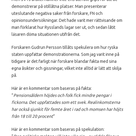
demonstrerar på otillåtna platser. Man presenterar
uteslutande negativa saker från forskare, FN och
opinionsundersökningar. Det hade varit mer rättvisande om
man förklarat hur Rysslands lagar ser ut, och sedan låtit
läsaren döma situationen utifrån det.
Forskaren Gudrun Persson tillåts spekulera om hur ryska
staten uppfattar demonstrationerna. Som jag varit inne på
tidigare är det farligt när forskare blandar fakta med sina
egna åsikter och gissningar, vilket inte alltid är lätt att skilja
på.
Här är en kommentar som baseras på fakta:
”
Pensionsåldern höjdes och folk fick mindre pengar i
fickorna. Det uppfattades som ett svek. Realinkomsterna
har också sjunkit för femte året i rad och momsen har höjts
från 18 till 20 procent
”
Här är en kommentar som baseras på spekulation: