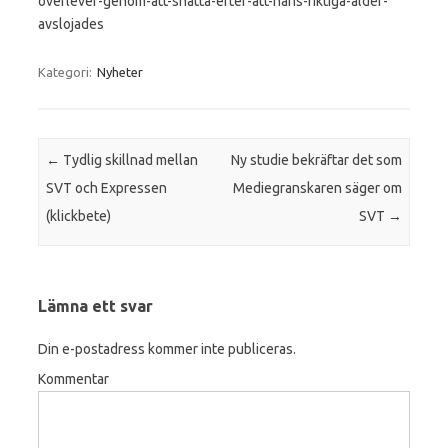
overlever-genom-att-snatta-efter-att-hans-riktiga-alder-
avslojades
Kategori:
Nyheter
Inläggsnavigering
←
Tydlig skillnad mellan
Ny studie bekräftar det som
SVT och Expressen
Mediegranskaren säger om
(klickbete)
SVT
→
Lämna ett svar
Din e-postadress kommer inte publiceras.
Kommentar