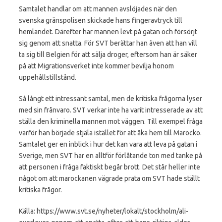
Samtalet handlar om att mannen avslöjades när den
svenska gränspolisen skickade hans fingeravtryck till
hemlandet. Därefter har mannen levt på gatan och försörjt
sig genom att snatta. För SVT berättar han även att han vill
ta sig till Belgien för att sälja droger, eftersom han är säker
på att Migrationsverket inte kommer bevilja honom
uppehållstillstånd.
Så långt ett intressant samtal, men de kritiska frågorna lyser
med sin frånvaro. SVT verkar inte ha varit intresserade av att
ställa den kriminella mannen mot väggen. Till exempel fråga
varför han började stjäla istället för att åka hem till Marocko.
Samtalet ger en inblick i hur det kan vara att leva på gatan i
Sverige, men SVT har en alltför förlåtande ton med tanke på
att personen i fråga faktiskt begår brott. Det står heller inte
något om att marockanen vägrade prata om SVT hade ställt
kritiska frågor.
Källa: https://www.svt.se/nyheter/lokalt/stockholm/ali-