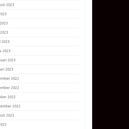
usti 2023
 2023
 2023
 2023
l 2023
s 2023
ruari 2023
ari 2023
ember 2022
ember 2022
ober 2022
tember 2022
usti 2022
 2022