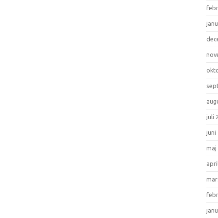
feb
janu
dec
nov
okt
sep
aug
juli
juni
maj
apri
mar
feb
janu