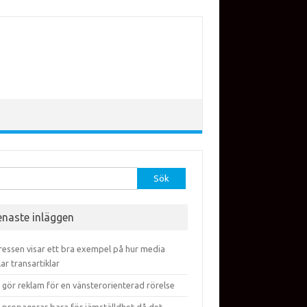
efter:
enaste inläggen
ressen visar ett bra exempel på hur media
lar transartiklar
 gör reklam för en vänsterorienterad rörelse