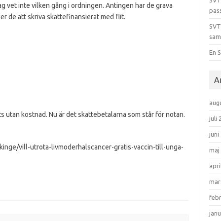
SVT
jag vet inte vilken gång i ordningen. Antingen har de grava
pas
er de att skriva skattefinansierat med flit.
SVT
sam
En S
A
aug
ts utan kostnad. Nu är det skattebetalarna som står för notan.
juli
juni
kinge/vill-utrota-livmoderhalscancer-gratis-vaccin-till-unga-
maj
apri
mar
feb
janu