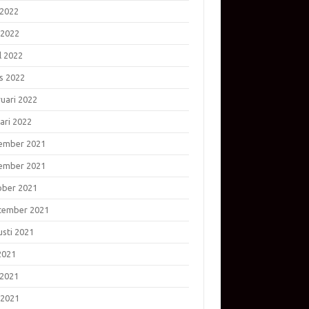
 2022
 2022
l 2022
s 2022
ruari 2022
ari 2022
ember 2021
ember 2021
ober 2021
tember 2021
usti 2021
 2021
 2021
 2021