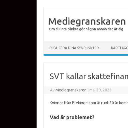
Mediegranskaren
Om du inte tänker gör någon annan det åt dig
Hoppa till innehåll
PUBLICERA DINA SYNPUNKTER
KARTLÄG
SVT kallar skattefinan
Av
Mediegranskaren
|
maj 29, 2023
Kvinnor från Blekinge som är runt 30 år kom
Vad är problemet?