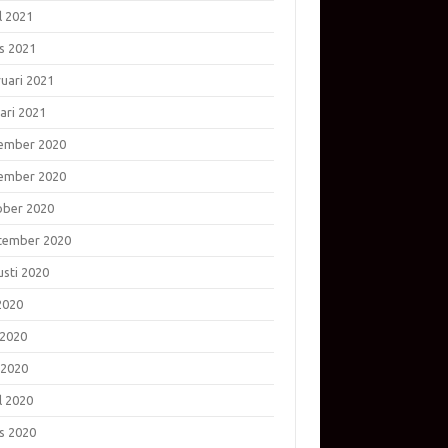
l 2021
s 2021
ruari 2021
ari 2021
ember 2020
ember 2020
ober 2020
tember 2020
usti 2020
 2020
 2020
 2020
l 2020
s 2020