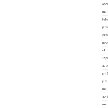
apri
mar
feb
janu
dec
nov
okt
sep
aug
juli
juni
maj
apri
mar