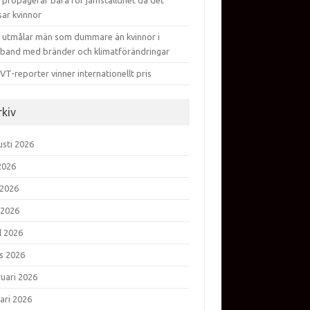
 propagerar bara för jämställdhet då det
sar kvinnor
 utmålar män som dummare än kvinnor i
band med bränder och klimatförändringar
VT-reporter vinner internationellt pris
rkiv
usti 2026
 2026
 2026
 2026
l 2026
s 2026
ruari 2026
ari 2026