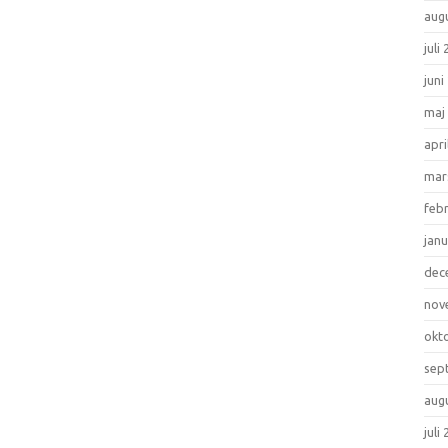
aug
juli
juni
maj
apri
mar
feb
janu
dec
nov
okt
sep
aug
juli