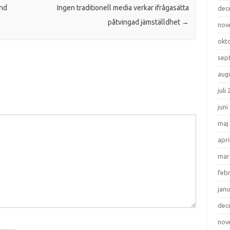
and
Ingen traditionell media verkar ifrågasätta
dec
påtvingad jämställdhet
→
nov
okt
sep
aug
juli
juni
maj
apri
mar
feb
janu
dec
nov