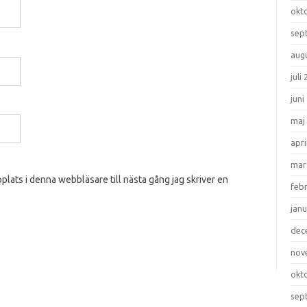
okt
sep
aug
juli
juni
maj
apri
mar
lats i denna webbläsare till nästa gång jag skriver en
feb
janu
dec
nov
okt
sep