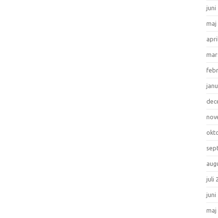
juni
maj
apri
mar
feb
janu
dec
nov
okt
sep
aug
juli
juni
maj