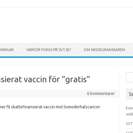
GNINGAR
VARFÖR FOKUS PÅ SVT.SE?
OM MEDIEGRANSKAREN
Sök 
sierat vaccin för ”gratis”
0 kommentarer
S
mer få skattefinansierat vaccin mot livmoderhalscancer.
Exp
vink
SVT