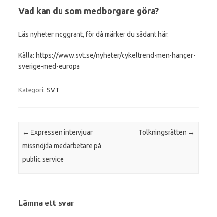
Vad kan du som medborgare göra?
Läs nyheter noggrant, för då märker du sådant här.
Källa: https://www.svt.se/nyheter/cykeltrend-men-hanger-
sverige-med-europa
Kategori:
SVT
Inläggsnavigering
←
Expressen intervjuar
Tolkningsrätten
→
missnöjda medarbetare på
public service
Lämna ett svar