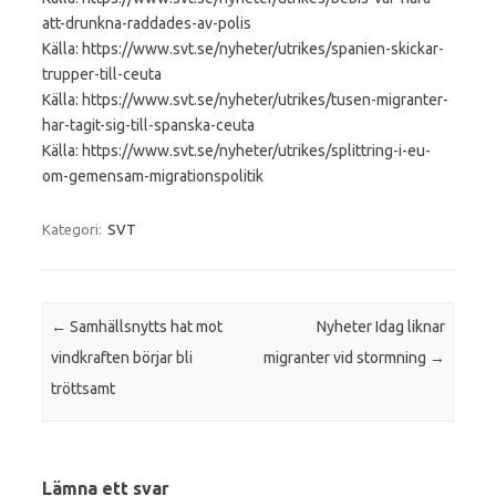
att-drunkna-raddades-av-polis
Källa: https://www.svt.se/nyheter/utrikes/spanien-skickar-
trupper-till-ceuta
Källa: https://www.svt.se/nyheter/utrikes/tusen-migranter-
har-tagit-sig-till-spanska-ceuta
Källa: https://www.svt.se/nyheter/utrikes/splittring-i-eu-
om-gemensam-migrationspolitik
Kategori:
SVT
Inläggsnavigering
←
Samhällsnytts hat mot
Nyheter Idag liknar
vindkraften börjar bli
migranter vid stormning
→
tröttsamt
Lämna ett svar