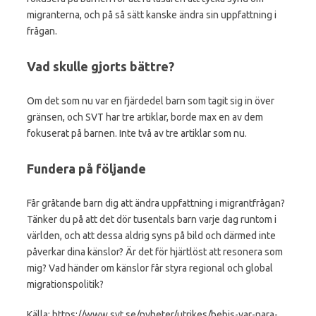
migranterna, och på så sätt kanske ändra sin uppfattning i
frågan.
Vad skulle gjorts bättre?
Om det som nu var en fjärdedel barn som tagit sig in över
gränsen, och SVT har tre artiklar, borde max en av dem
fokuserat på barnen. Inte två av tre artiklar som nu.
Fundera på följande
Får gråtande barn dig att ändra uppfattning i migrantfrågan?
Tänker du på att det dör tusentals barn varje dag runtom i
världen, och att dessa aldrig syns på bild och därmed inte
påverkar dina känslor? Är det för hjärtlöst att resonera som
mig? Vad händer om känslor får styra regional och global
migrationspolitik?
Källa: https://www.svt.se/nyheter/utrikes/bebis-var-nara-