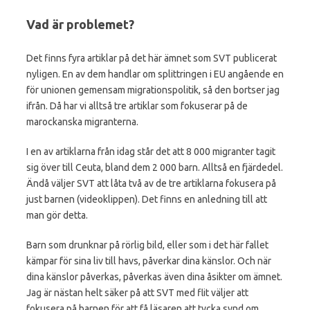
Vad är problemet?
Det finns fyra artiklar på det här ämnet som SVT publicerat
nyligen. En av dem handlar om splittringen i EU angående en
för unionen gemensam migrationspolitik, så den bortser jag
ifrån. Då har vi alltså tre artiklar som fokuserar på de
marockanska migranterna.
I en av artiklarna från idag står det att 8 000 migranter tagit
sig över till Ceuta, bland dem 2 000 barn. Alltså en fjärdedel.
Ändå väljer SVT att låta två av de tre artiklarna fokusera på
just barnen (videoklippen). Det finns en anledning till att
man gör detta.
Barn som drunknar på rörlig bild, eller som i det här fallet
kämpar för sina liv till havs, påverkar dina känslor. Och när
dina känslor påverkas, påverkas även dina åsikter om ämnet.
Jag är nästan helt säker på att SVT med flit väljer att
fokusera på barnen för att få läsaren att tycka synd om