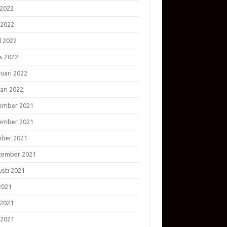
 2022
 2022
l 2022
s 2022
ruari 2022
ari 2022
ember 2021
ember 2021
ober 2021
tember 2021
usti 2021
 2021
 2021
 2021