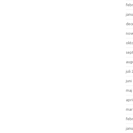
feb
janu
dec
nov
okt
sep
aug
juli
juni
maj
apri
mar
feb
janu