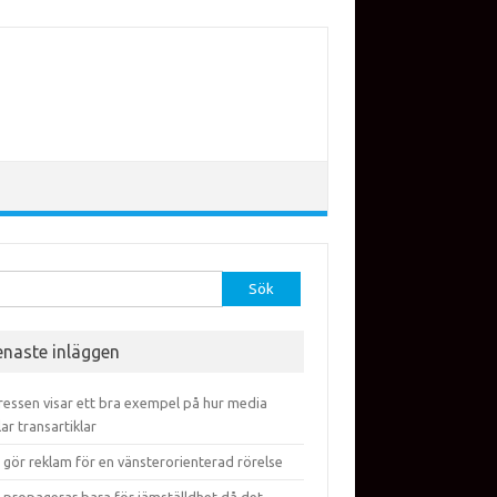
efter:
enaste inläggen
ressen visar ett bra exempel på hur media
lar transartiklar
 gör reklam för en vänsterorienterad rörelse