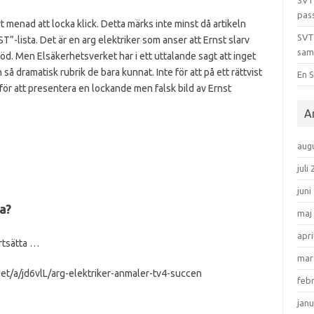
SVT
pas
 menad att locka klick. Detta märks inte minst då artikeln
SVT
-lista. Det är en arg elektriker som anser att Ernst slarv
sam
d. Men Elsäkerhetsverket har i ett uttalande sagt att inget
 så dramatisk rubrik de bara kunnat. Inte för att på ett rättvist
En S
 för att presentera en lockande men falsk bild av Ernst
A
aug
juli
juni
a?
maj
apri
rtsätta …
mar
det/a/jd6vlL/arg-elektriker-anmaler-tv4-succen
feb
janu