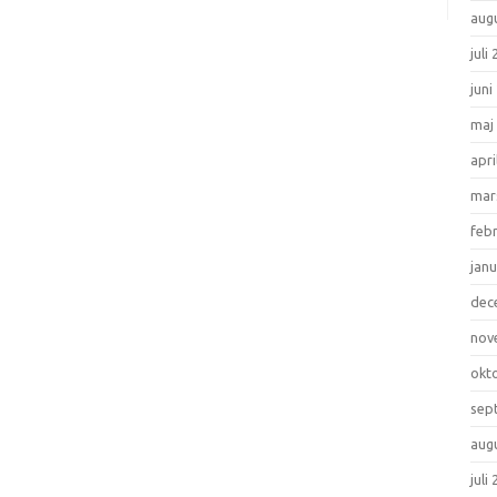
aug
juli
juni
maj
apri
mar
feb
janu
dec
nov
okt
sep
aug
juli