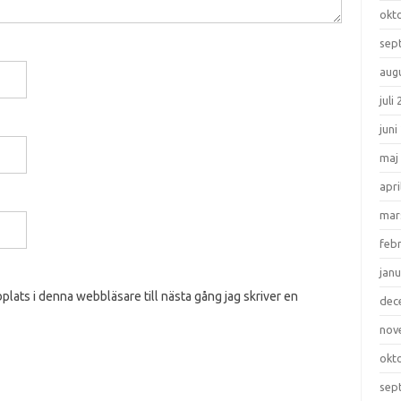
okt
sep
aug
juli
juni
maj
apri
mar
feb
janu
lats i denna webbläsare till nästa gång jag skriver en
dec
nov
okt
sep