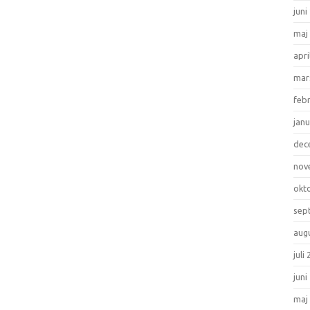
juni
maj
apri
mar
feb
janu
dec
nov
okt
sep
aug
juli
juni
maj