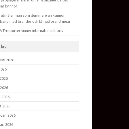
 propagerar bara för jämställdhet då det
sar kvinnor
 utmålar män som dummare än kvinnor i
band med bränder och klimatförändringar
VT-reporter vinner internationellt pris
rkiv
usti 2026
 2026
 2026
 2026
l 2026
s 2026
ruari 2026
ari 2026