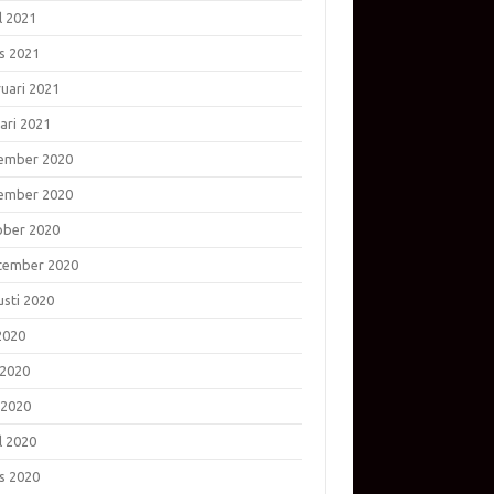
l 2021
s 2021
ruari 2021
ari 2021
ember 2020
ember 2020
ober 2020
tember 2020
usti 2020
 2020
 2020
 2020
l 2020
s 2020