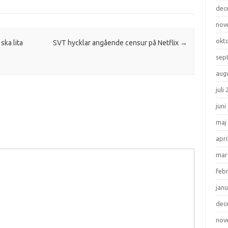
dec
nov
okt
ska lita
SVT hycklar angående censur på Netflix
→
sep
aug
juli
juni
maj
apri
mar
feb
janu
dec
nov