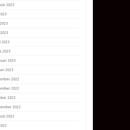
usti 2023
 2023
 2023
 2023
l 2023
s 2023
ruari 2023
ari 2023
ember 2022
ember 2022
ober 2022
tember 2022
usti 2022
 2022