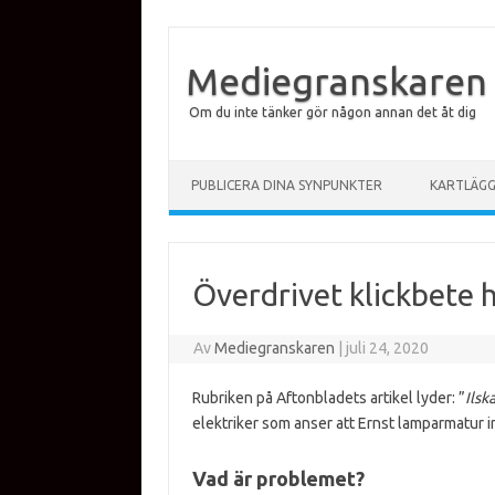
Mediegranskaren
Om du inte tänker gör någon annan det åt dig
Hoppa till innehåll
PUBLICERA DINA SYNPUNKTER
KARTLÄG
Överdrivet klickbete 
Av
Mediegranskaren
|
juli 24, 2020
Rubriken på Aftonbladets artikel lyder: ”
Ilsk
elektriker som anser att Ernst lamparmatur in
Vad är problemet?