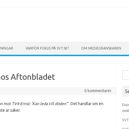
GNINGAR
VARFÖR FOKUS PÅ SVT.SE?
OM MEDIEGRANSKAREN
Sök 
hos Aftonbladet
0 kommentarer
S
an mot TV4-Ernst: ’Kan leda till döden’
”. Det handlar om en
Exp
te är säker.
vink
SVT