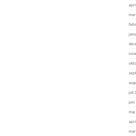
apri
mar
feb
janu
dec
nov
okt
sep
aug
juli
juni
maj
apri
mar