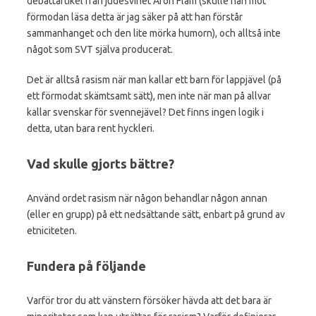
debattartikel från judesvinet Aron Flam (skulle han mot
förmodan läsa detta är jag säker på att han förstår
sammanhanget och den lite mörka humorn), och alltså inte
något som SVT själva producerat.
Det är alltså rasism när man kallar ett barn för lappjävel (på
ett förmodat skämtsamt sätt), men inte när man på allvar
kallar svenskar för svennejävel? Det finns ingen logik i
detta, utan bara rent hyckleri.
Vad skulle gjorts bättre?
Använd ordet rasism när någon behandlar någon annan
(eller en grupp) på ett nedsättande sätt, enbart på grund av
etniciteten.
Fundera på följande
Varför tror du att vänstern försöker hävda att det bara är