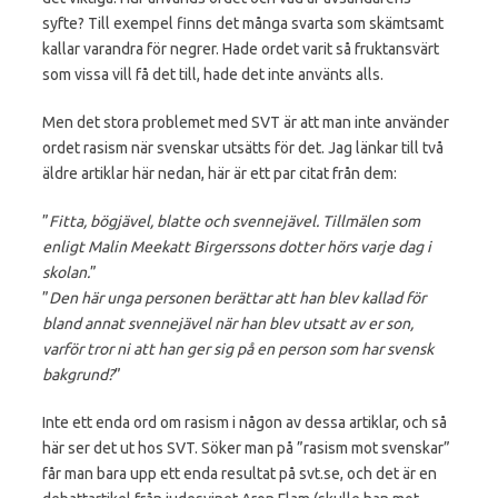
syfte? Till exempel finns det många svarta som skämtsamt
kallar varandra för negrer. Hade ordet varit så fruktansvärt
som vissa vill få det till, hade det inte använts alls.
Men det stora problemet med SVT är att man inte använder
ordet rasism när svenskar utsätts för det. Jag länkar till två
äldre artiklar här nedan, här är ett par citat från dem:
”
Fitta, bögjävel, blatte och svennejävel. Tillmälen som
enligt Malin Meekatt Birgerssons dotter hörs varje dag i
skolan.
”
”
Den här unga personen berättar att han blev kallad för
bland annat svennejävel när han blev utsatt av er son,
varför tror ni att han ger sig på en person som har svensk
bakgrund?
”
Inte ett enda ord om rasism i någon av dessa artiklar, och så
här ser det ut hos SVT. Söker man på ”rasism mot svenskar”
får man bara upp ett enda resultat på svt.se, och det är en