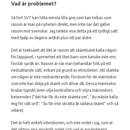
Vad är problemet?
Så fort SVT kan hitta minsta lilla grej som kan tolkas som
rasism är man på nyheten direkt, men inte när det gäller
rasism mot svenskar. Jag tänkte visa detta på ett tydligt sätt
med hjälp av dagens artikel plus ett par äldre.
Det är tveksamt att det är rasism att skämtsamt kalla någon
för lappjävel, i synnerhet ett litet barn som kanske inte ens
förstår språk än. Rasism är när man behandlar folk på ett
nedsättande sätt, enbart på grund av etniciteten. Att skämta
om någon är inte nedvärderande, förutom för de människor
som inte kan skilja på skämt och allvar då. Dessa människor
brukar typiskt även vilja kontrollera och styra människors
beteenden (”det här får du inte skämta om”, ”du måste kalla
mig för rätt ord”, ”du får inte skratta åt sådana skämt” och så
vidare).
Det är helt enkelt intentionen, och inte ordet i sig, som är
det viktiga. Hur används ordet och vad är avsändarens