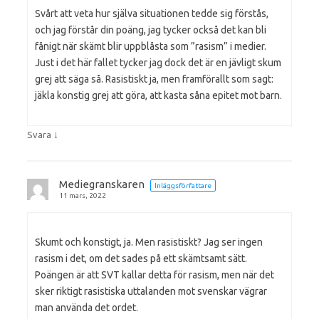
Svårt att veta hur själva situationen tedde sig förstås,
och jag förstår din poäng, jag tycker också det kan bli
fånigt när skämt blir uppblåsta som ”rasism” i medier.
Just i det här fallet tycker jag dock det är en jävligt skum
grej att säga så. Rasistiskt ja, men framförallt som sagt:
jäkla konstig grej att göra, att kasta såna epitet mot barn.
↓
Svara
Mediegranskaren
Inläggsförfattare
11 mars, 2022
Skumt och konstigt, ja. Men rasistiskt? Jag ser ingen
rasism i det, om det sades på ett skämtsamt sätt.
Poängen är att SVT kallar detta för rasism, men när det
sker riktigt rasistiska uttalanden mot svenskar vägrar
man använda det ordet.