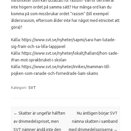
minoriteter som kan utsättas för rasism? Varför definierar
inte högern ordet på samma sätt? Hur många ord kan du
komma på som missbrukar ordet ”rasism” (till exempel
åldersrasism, eftersom ålder inte har något med etnicitet att
göra)?
Källa: https://www.svt.se/nyheter/sapmi/sara-han-lutade-
sig-fram-och-sa-lilla-lappjavel
Källa: https://www.svt.se/nyheter/lokalt/halland/hon-sade-
ifran-mot-sprakbruket-i-skolan
Källa: https://www.svt.se/nyheter/inrikes/mamman-till-
pojken-som-ranade-och-fornedrade-liam-skams
Kategori:
SVT
Inläggsnavigering
←
Skatter är ungefär hälften
Nu äntligen börjar SVT
av drivmedelspriset, men
nämna skatten i samband
SVT nämner ändå inte den
med drivmedelspriserna
→