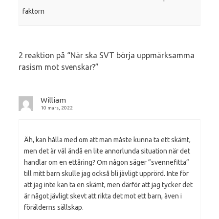
faktorn
2 reaktion på “
När ska SVT börja uppmärksamma
rasism mot svenskar?
”
William
10 mars, 2022
Äh, kan hålla med om att man måste kunna ta ett skämt,
men det är väl ändå en lite annorlunda situation när det
handlar om en ettåring? Om någon säger ”svennefitta”
till mitt barn skulle jag också bli jävligt upprörd. Inte för
att jag inte kan ta en skämt, men därför att jag tycker det
är något jävligt skevt att rikta det mot ett barn, även i
förälderns sällskap.