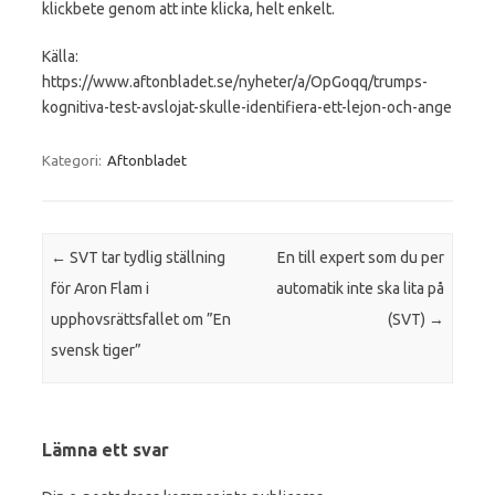
klickbete genom att inte klicka, helt enkelt.
Källa:
https://www.aftonbladet.se/nyheter/a/OpGoqq/trumps-
kognitiva-test-avslojat-skulle-identifiera-ett-lejon-och-ange
Kategori:
Aftonbladet
Inläggsnavigering
←
SVT tar tydlig ställning
En till expert som du per
för Aron Flam i
automatik inte ska lita på
upphovsrättsfallet om ”En
(SVT)
→
svensk tiger”
Lämna ett svar