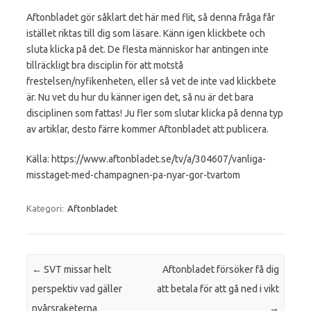
Aftonbladet gör såklart det här med flit, så denna fråga får
istället riktas till dig som läsare. Känn igen klickbete och
sluta klicka på det. De flesta människor har antingen inte
tillräckligt bra disciplin för att motstå
frestelsen/nyfikenheten, eller så vet de inte vad klickbete
är. Nu vet du hur du känner igen det, så nu är det bara
disciplinen som fattas! Ju fler som slutar klicka på denna typ
av artiklar, desto färre kommer Aftonbladet att publicera.
Källa: https://www.aftonbladet.se/tv/a/304607/vanliga-
misstaget-med-champagnen-pa-nyar-gor-tvartom
Kategori:
Aftonbladet
Inläggsnavigering
←
SVT missar helt
Aftonbladet försöker få dig
perspektiv vad gäller
att betala för att gå ned i vikt
nyårsraketerna
→