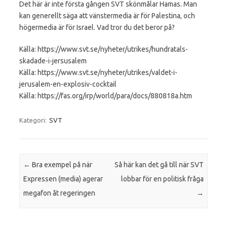
Det här är inte första gången SVT skönmålar Hamas. Man
kan generellt säga att vänstermedia är för Palestina, och
högermedia är för Israel. Vad tror du det beror på?
Källa: https://www.svt.se/nyheter/utrikes/hundratals-
skadade-i-jersusalem
Källa: https://www.svt.se/nyheter/utrikes/valdet-i-
jerusalem-en-explosiv-cocktail
Källa: https://fas.org/irp/world/para/docs/880818a.htm
Kategori:
SVT
Inläggsnavigering
←
Bra exempel på när
Så här kan det gå till när SVT
Expressen (media) agerar
lobbar för en politisk fråga
megafon åt regeringen
→