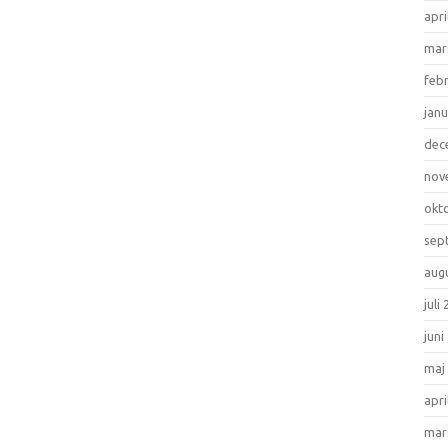
apri
mar
feb
janu
dec
nov
okt
sep
aug
juli
juni
maj
apri
mar