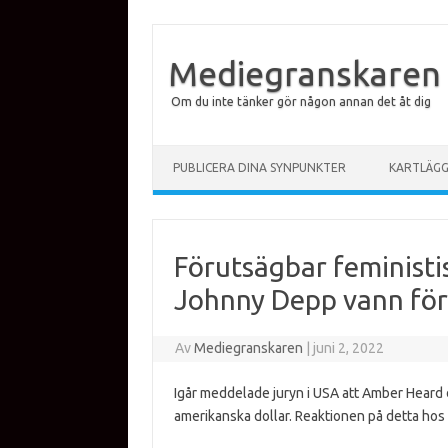
Mediegranskaren
Om du inte tänker gör någon annan det åt dig
Hoppa till innehåll
PUBLICERA DINA SYNPUNKTER
KARTLÄG
Förutsägbar feministis
Johnny Depp vann för
Av
Mediegranskaren
|
juni 2, 2022
Igår meddelade juryn i USA att Amber Heard
amerikanska dollar. Reaktionen på detta hos 