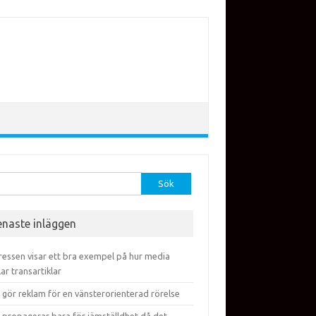
efter:
enaste inläggen
ressen visar ett bra exempel på hur media
lar transartiklar
 gör reklam för en vänsterorienterad rörelse