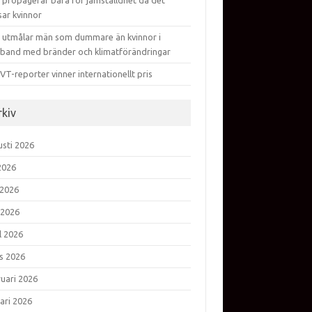
 propagerar bara för jämställdhet då det
sar kvinnor
 utmålar män som dummare än kvinnor i
band med bränder och klimatförändringar
VT-reporter vinner internationellt pris
rkiv
usti 2026
 2026
 2026
 2026
l 2026
s 2026
ruari 2026
ari 2026