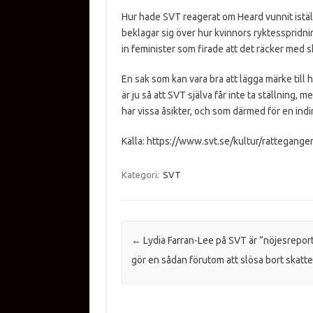
Hur hade SVT reagerat om Heard vunnit iställe
beklagar sig över hur kvinnors ryktesspridnin
in feminister som firade att det räcker med sk
En sak som kan vara bra att lägga märke till h
är ju så att SVT själva får inte ta ställning,
har vissa åsikter, och som därmed för en indi
Källa: https://www.svt.se/kultur/rattegan
Kategori:
SVT
Inläggsnavigering
←
Lydia Farran-Lee på SVT är ”nöjesreport
gör en sådan förutom att slösa bort skat