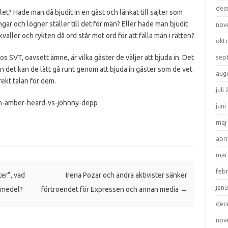
dec
t? Hade man då bjudit in en gäst och länkat till sajter som
gar och lögner ställer till det för män? Eller hade man bjudit
nov
valler och rykten då ord står mot ord för att fälla män i rätten?
okt
os SVT, oavsett ämne, är vilka gäster de väljer att bjuda in. Det
sep
 men det kan de lätt gå runt genom att bjuda in gäster som de vet
aug
rekt talan för dem.
juli
gen-amber-heard-vs-johnny-depp
juni
maj
apri
mar
feb
er”, vad
Irena Pozar och andra aktivister sänker
janu
temedel?
förtroendet för Expressen och annan media
→
dec
nov