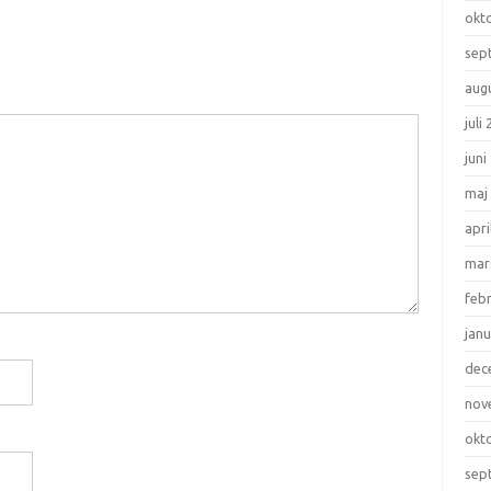
okt
sep
aug
juli
juni
maj
apri
mar
feb
janu
dec
nov
okt
sep