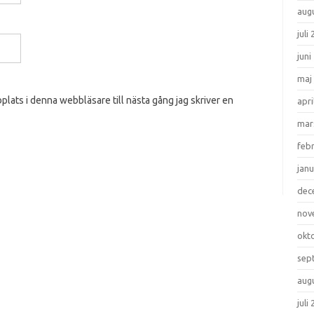
aug
juli
juni
maj
lats i denna webbläsare till nästa gång jag skriver en
apri
mar
feb
janu
dec
nov
okt
sep
aug
juli