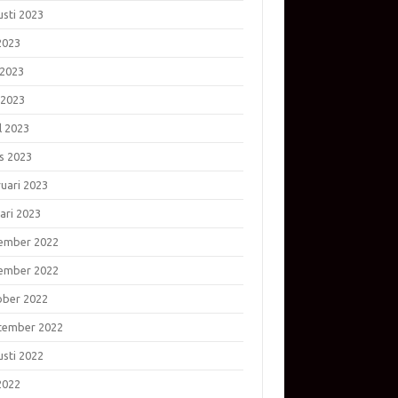
usti 2023
 2023
 2023
 2023
l 2023
s 2023
ruari 2023
ari 2023
ember 2022
ember 2022
ober 2022
tember 2022
usti 2022
 2022