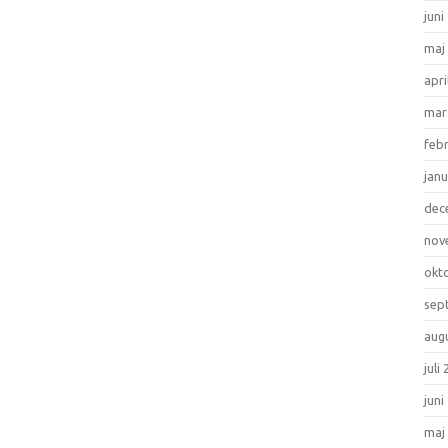
juni
maj
apri
mar
feb
janu
dec
nov
okt
sep
aug
juli
juni
maj