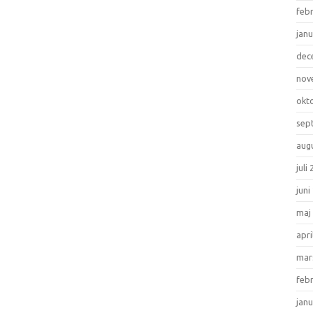
feb
janu
dec
nov
okt
sep
aug
juli
juni
maj
apri
mar
feb
janu