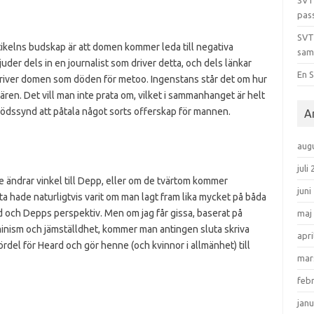
SVT
pas
SVT
tikelns budskap är att domen kommer leda till negativa
sam
der dels in en journalist som driver detta, och dels länkar
En S
kriver domen som döden för metoo. Ingenstans står det om hur
ären. Det vill man inte prata om, vilket i sammanhanget är helt
 dödssynd att påtala något sorts offerskap för mannen.
A
aug
juli
 de ändrar vinkel till Depp, eller om de tvärtom kommer
juni
ta hade naturligtvis varit om man lagt fram lika mycket på båda
rd och Depps perspektiv. Men om jag får gissa, baserat på
maj
eminism och jämställdhet, kommer man antingen sluta skriva
apri
l fördel för Heard och gör henne (och kvinnor i allmänhet) till
mar
feb
janu