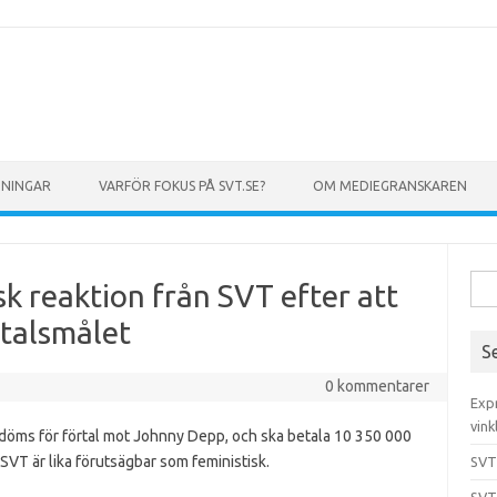
GNINGAR
VARFÖR FOKUS PÅ SVT.SE?
OM MEDIEGRANSKAREN
Sök 
k reaktion från SVT efter att
talsmålet
S
0 kommentarer
Exp
vink
 döms för förtal mot Johnny Depp, och ska betala 10 350 000
SVT är lika förutsägbar som feministisk.
SVT