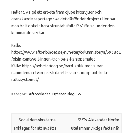
Håller SVT på att arbeta fram djupa intervjuer och
granskande reportage? Är det därför det dröjer? Eller har
man helt enkelt bara struntat i fallet? Vi får se under den
kommande veckan.
Källa:
https://www.aftonbladet.se/nyheter/kolumnister/a/695BoL
/oisin-cantwell-ingen-tror-pa-s-i-snippamalet
Källa: https://nyheteridag.se/hard-kritik-mot-s-nar-
namndeman-tvingas-sluta-ett-svardshugg-mot-hela-
rattssystemet/
Kategori:
Aftonbladet
Nyheter Idag
SVT
Inläggsnavigering
←
Socialdemokraterna
SVTs Alexander Norén
anklagas för att avsätta
utelämnar viktiga fakta när