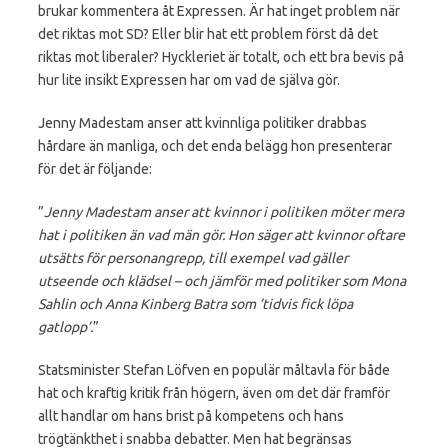
brukar kommentera åt Expressen. Är hat inget problem när
det riktas mot SD? Eller blir hat ett problem först då det
riktas mot liberaler? Hyckleriet är totalt, och ett bra bevis på
hur lite insikt Expressen har om vad de själva gör.
Jenny Madestam anser att kvinnliga politiker drabbas
hårdare än manliga, och det enda belägg hon presenterar
för det är följande:
”
Jenny Madestam anser att kvinnor i politiken möter mera
hat i politiken än vad män gör. Hon säger att kvinnor oftare
utsätts för personangrepp, till exempel vad gäller
utseende och klädsel – och jämför med politiker som Mona
Sahlin och Anna Kinberg Batra som ’tidvis fick löpa
gatlopp’.
”
Statsminister Stefan Löfven en populär måltavla för både
hat och kraftig kritik från högern, även om det där framför
allt handlar om hans brist på kompetens och hans
trögtänkthet i snabba debatter. Men hat begränsas