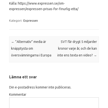
Källa: https://www.expressen.se/om-
expressen/expressen-prisas-for-finurlig-etta/
Kategori:
Expressen
Inläggsnavigering
←
”Alternativ” media är
SVT får drygt 5 miljarder
knäpptysta om
kronor varje år, och de kan
översvämningarna i Europa
inte ens texta en video?
→
Lämna ett svar
Din e-postadress kommer inte publiceras.
Kommentar