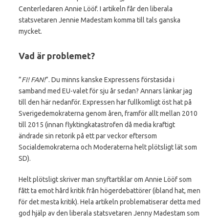
Centerledaren Annie Lööf. I artikeln får den liberala
statsvetaren Jennie Madestam komma till tals ganska
mycket.
Vad är problemet?
”
FI! FAN!
”. Du minns kanske Expressens förstasida i
samband med EU-valet för sju år sedan? Annars länkar jag
till den här nedanför. Expressen har fullkomligt öst hat på
Sverigedemokraterna genom åren, framför allt mellan 2010
till 2015 (innan flyktingkatastrofen då media kraftigt
ändrade sin retorik på ett par veckor eftersom
Socialdemokraterna och Moderaterna helt plötsligt lät som
SD).
Helt plötsligt skriver man snyftartiklar om Annie Lööf som
fått ta emot hård kritik från högerdebattörer (ibland hat, men
för det mesta kritik). Hela artikeln problematiserar detta med
god hjälp av den liberala statsvetaren Jenny Madestam som