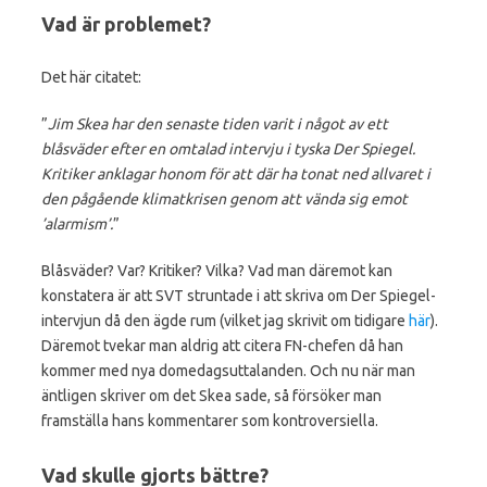
Vad är problemet?
Det här citatet:
”
Jim Skea har den senaste tiden varit i något av ett
blåsväder efter en omtalad intervju i tyska Der Spiegel.
Kritiker anklagar honom för att där ha tonat ned allvaret i
den pågående klimatkrisen genom att vända sig emot
’alarmism’.
”
Blåsväder? Var? Kritiker? Vilka? Vad man däremot kan
konstatera är att SVT struntade i att skriva om Der Spiegel-
intervjun då den ägde rum (vilket jag skrivit om tidigare
här
).
Däremot tvekar man aldrig att citera FN-chefen då han
kommer med nya domedagsuttalanden. Och nu när man
äntligen skriver om det Skea sade, så försöker man
framställa hans kommentarer som kontroversiella.
Vad skulle gjorts bättre?