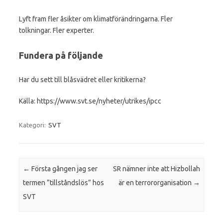
Lyft fram fler åsikter om klimatförändringarna. Fler
tolkningar. Fler experter.
Fundera på följande
Har du sett till blåsvädret eller kritikerna?
Källa: https://www.svt.se/nyheter/utrikes/ipcc
Kategori:
SVT
Inläggsnavigering
←
Första gången jag ser
SR nämner inte att Hizbollah
termen ”tillståndslös” hos
är en terrororganisation
→
SVT