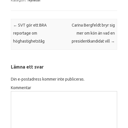
Kategori:
Nyheter
Inläggsnavigering
←
SVT gör ett BRA
Carina Bergfeldt bryr sig
reportage om
mer om kön än vad en
höghastighetståg
presidentkandidat vill
→
Lämna ett svar
Din e-postadress kommer inte publiceras.
Kommentar