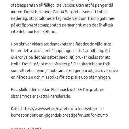
statsapparaten tillfälligt i tre veckor, utan att få pengar till
muren. Detta beskriver Carina Bergfeldt som ett totalt
nederlag. Ett totalt nederlag hade varit om Trump gått med
på att öppna statsapparaten permanent, men det är alltså
inte det som har skett nu.
Hon skriver vidare att demokraterna fått det de ville. Inte
heller detta stämmer då öppningen alltså är tillfällig. Att
överdriva på det här sättet (med flit) brukar kallas för att
trolla. Det är något man ofta ser på Flashback bland folk
som vill reta meningsmotståndaren genom att just överdriva
en händelse och misstolka för att piska upp stämningen.
Fast skillnaden mellan Flashback och SVT är ju att de
sistnämnda är skattefinansierade.
Källa: https://www.svt.se/nyheter/utrikes/svt-s-usa-
korrespondent-en-gigantisk-prestigeforlust-for-trump