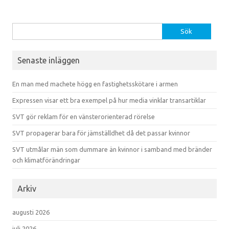
Sök efter:
Senaste inläggen
En man med machete högg en fastighetsskötare i armen
Expressen visar ett bra exempel på hur media vinklar transartiklar
SVT gör reklam för en vänsterorienterad rörelse
SVT propagerar bara för jämställdhet då det passar kvinnor
SVT utmålar män som dummare än kvinnor i samband med bränder
och klimatförändringar
Arkiv
augusti 2026
juli 2026