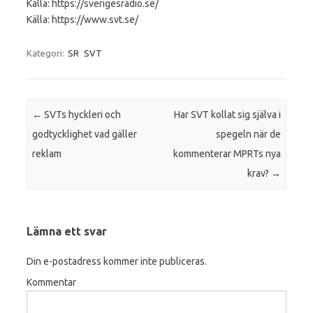
Källa: https://sverigesradio.se/
Källa: https://www.svt.se/
Kategori:
SR
SVT
Inläggsnavigering
←
SVTs hyckleri och
Har SVT kollat sig själva i
godtycklighet vad gäller
spegeln när de
reklam
kommenterar MPRTs nya
krav?
→
Lämna ett svar
Din e-postadress kommer inte publiceras.
Kommentar