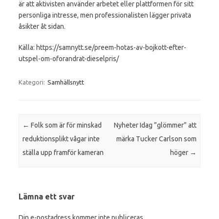
är att aktivisten använder arbetet eller plattformen för sitt
personliga intresse, men professionalisten lägger privata
åsikter åt sidan.
Källa: https://samnytt.se/preem-hotas-av-bojkott-efter-
utspel-om-oforandrat-dieselpris/
Kategori:
Samhällsnytt
Inläggsnavigering
←
Folk som är för minskad
Nyheter Idag ”glömmer” att
reduktionsplikt vågar inte
märka Tucker Carlson som
ställa upp framför kameran
höger
→
Lämna ett svar
Din e-postadress kommer inte publiceras.