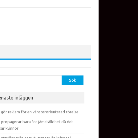
efter:
enaste inläggen
 gör reklam för en vänsterorienterad rörelse
 propagerar bara för jämställdhet då det
sar kvinnor