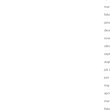
mar
feb
janu
dec
nov
okt
sep
aug
juli
juni
maj
apri
mar
feb