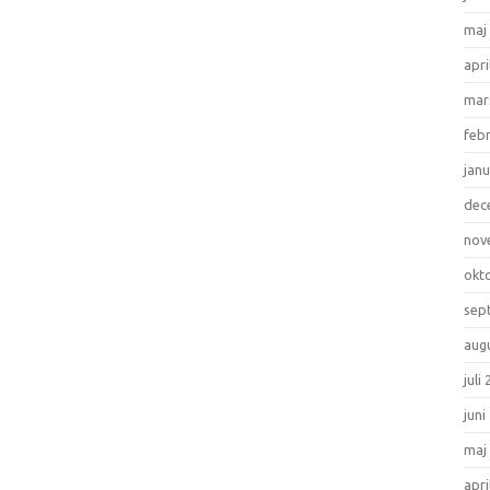
maj
apri
mar
feb
janu
dec
nov
okt
sep
aug
juli
juni
maj
apri