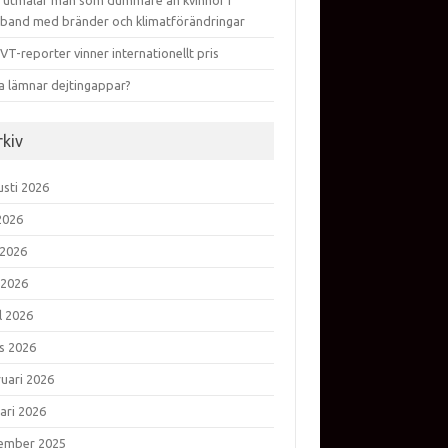
 utmålar män som dummare än kvinnor i
band med bränder och klimatförändringar
VT-reporter vinner internationellt pris
a lämnar dejtingappar?
rkiv
usti 2026
 2026
 2026
 2026
l 2026
s 2026
ruari 2026
ari 2026
ember 2025