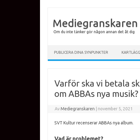
Mediegranskaren
Om du inte tänker gör någon annan det åt dig
Hoppa till innehåll
PUBLICERA DINA SYNPUNKTER
KARTLÄG
Varför ska vi betala s
om ABBAs nya musik?
Av
Mediegranskaren
|
november 5, 2021
SVT Kultur recenserar ABBAs nya album.
Vad är problemet?