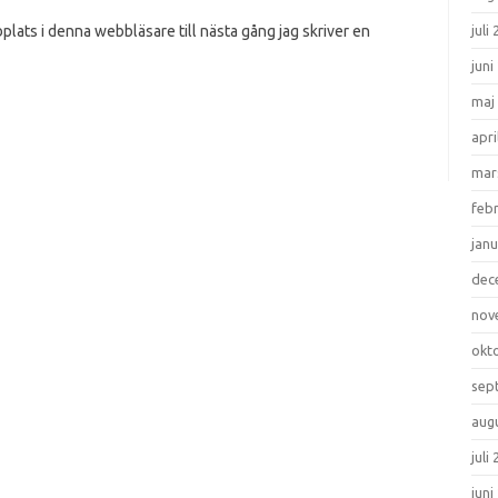
juli
lats i denna webbläsare till nästa gång jag skriver en
juni
maj
apri
mar
feb
janu
dec
nov
okt
sep
aug
juli
juni