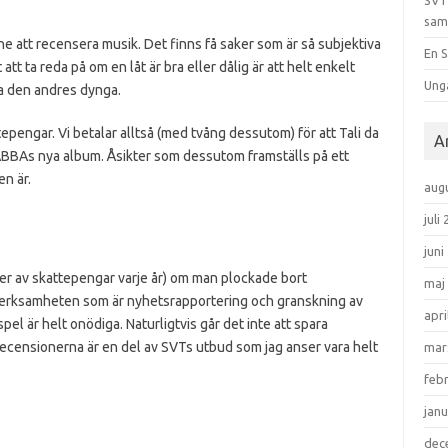
SVT
sam
ne att recensera musik. Det finns få saker som är så subjektiva
En S
 att ta reda på om en låt är bra eller dålig är att helt enkelt
Ung
a den andres dynga.
epengar. Vi betalar alltså (med tvång dessutom) för att Tali da
A
 ABBAs nya album. Åsikter som dessutom framställs på ett
en är.
aug
juli
juni
der av skattepengar varje år) om man plockade bort
maj
verksamheten som är nyhetsrapportering och granskning av
apri
el är helt onödiga. Naturligtvis går det inte att spara
 recensionerna är en del av SVTs utbud som jag anser vara helt
mar
feb
janu
dec