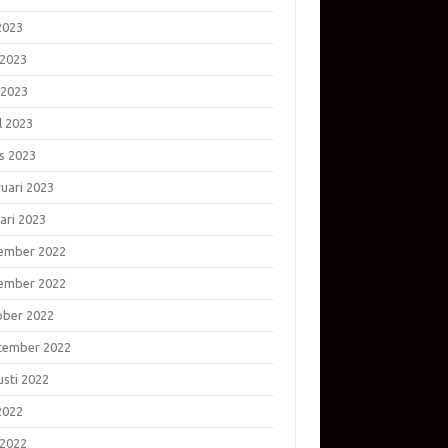
 2023
 2023
 2023
l 2023
s 2023
ruari 2023
ari 2023
ember 2022
ember 2022
ober 2022
tember 2022
usti 2022
 2022
 2022