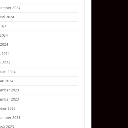
tember 2024
usti 2024
 2024
 2024
 2024
l 2024
s 2024
ruari 2024
ari 2024
ember 2023
ember 2023
ober 2023
tember 2023
usti 2023