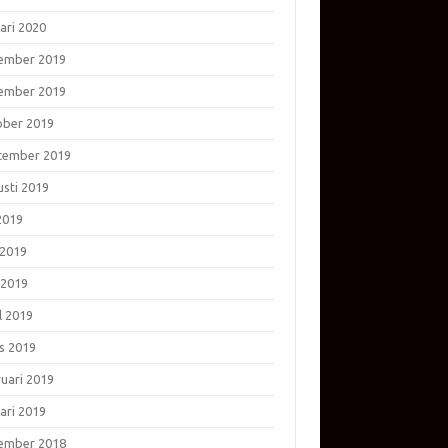
ari 2020
ember 2019
ember 2019
ober 2019
tember 2019
usti 2019
 2019
 2019
 2019
l 2019
s 2019
ruari 2019
ari 2019
ember 2018