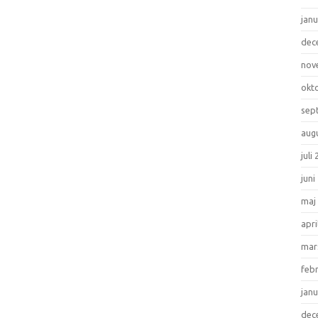
janu
dec
nov
okt
sep
aug
juli
juni
maj
apri
mar
feb
janu
dec