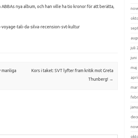
BBAs nya album, och han ville ha tio kronor för att berätta,
nov
okt
-voyage-tali-da-silva-recension-svt-kultur
sep
aug
juli
juni
maj
v manliga
Kors i taket: SVT lyfter fram kritik mot Greta
apri
Thunberg!
→
mar
feb
janu
dec
nov
okt