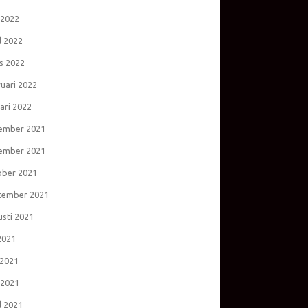
 2022
l 2022
s 2022
ruari 2022
ari 2022
ember 2021
ember 2021
ober 2021
tember 2021
usti 2021
 2021
 2021
 2021
l 2021