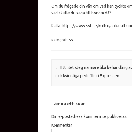
Om du frågade din vän om vad han tyckte om A
vad skulle du säga till honom då?
Källa: https://www.svt.se/kultur/abba-album
Kategori:
SVT
Inläggsnavigering
←
Ett litet steg närmare lika behandling a
och kvinnliga pedofiler i Expressen
Lämna ett svar
Din e-postadress kommer inte publiceras.
Kommentar