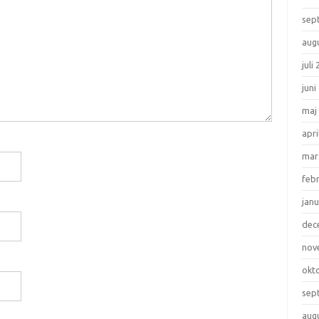
sep
aug
juli
juni
maj
apri
mar
feb
janu
dec
nov
okt
sep
aug