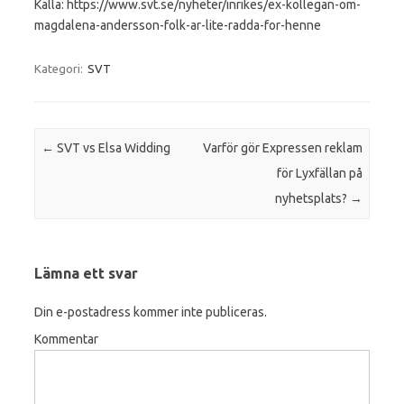
Källa: https://www.svt.se/nyheter/inrikes/ex-kollegan-om-
magdalena-andersson-folk-ar-lite-radda-for-henne
Kategori:
SVT
Inläggsnavigering
←
SVT vs Elsa Widding
Varför gör Expressen reklam
för Lyxfällan på
nyhetsplats?
→
Lämna ett svar
Din e-postadress kommer inte publiceras.
Kommentar