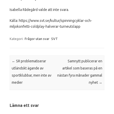
Isabella Rådegård valde att inte svara.
Källa: https://www.svt.se/kultur/spinningcyklar-och-
miljokonfetti-coldplay-halverar-turneutslapp
Kategori:
Frågor utan svar
SVT
Inläggsnavigering
←
SR problematiserar
Samnytt publicerar en
utländskt ägande av
artikel som baseras på en
sportklubbar, men inte av
nästan fyra månader gammal
medier
nyhet
→
Lämna ett svar