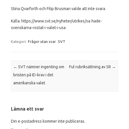
Stina Qvarforth och Filip Brusman valde att inte svara.
Källa: https://www.svt.se/nyheter/utrikes/sa-hade-
svenskarna-rostat-i-valet-i-usa
Kategori:
Frågor utan svar
SVT
Inläggsnavigering
←
SVT nämner ingenting om
Ful rubriksättning av SR
→
bristen på ID-krav i det
amerikanska valet
Lämna ett svar
Din e-postadress kommer inte publiceras.