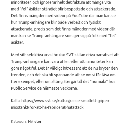
minoriteter, och ignorerar helt det faktum att många vita
med ”fel” åsikter ständigt blir bespottade och attackerade.
Det finns mängder med videor på YouTube där man kan se
hur Trump-anhängare blir både verbalt och fysiskt
attackerade, precis som det finns mängder med videor där
man kan se Trump-anhängare som ger sig på folk med ”fel”
åsikter.
Med sitt selektiva urval brukar SVT sällan driva narrativet att
Trump-anhängare kan vara offer, eller att minoriteter kan
göra något fel. Det är väldigt intressant att de nu bryter den
trenden, och det ska bli spännande att se om vi får läsa om
fler exempel, eller om allting återgår till det ”normala” hos
Public Service de närmaste veckorna.
Källa: https://www.svt.se/kultur/jussie-smollett-gripen-
misstankt-for-att-ha-fabricerat-hatattack
Kategori:
Nyheter