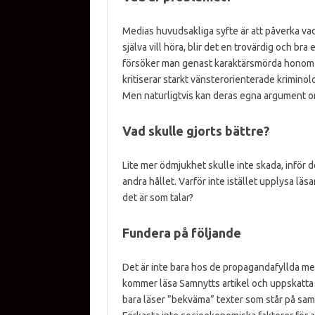
Medias huvudsakliga syfte är att påverka va
själva vill höra, blir det en trovärdig och br
försöker man genast karaktärsmörda honom oc
kritiserar starkt vänsterorienterade krimino
Men naturligtvis kan deras egna argument o
Vad skulle gjorts bättre?
Lite mer ödmjukhet skulle inte skada, inför de
andra hållet. Varför inte istället upplysa läsa
det är som talar?
Fundera på följande
Det är inte bara hos de propagandafyllda m
kommer läsa Samnytts artikel och uppskatta 
bara läser ”bekväma” texter som står på samm