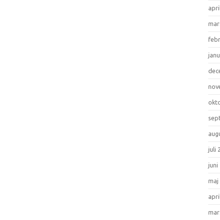
apri
mar
feb
janu
dec
nov
okt
sep
aug
juli
juni
maj
apri
mar