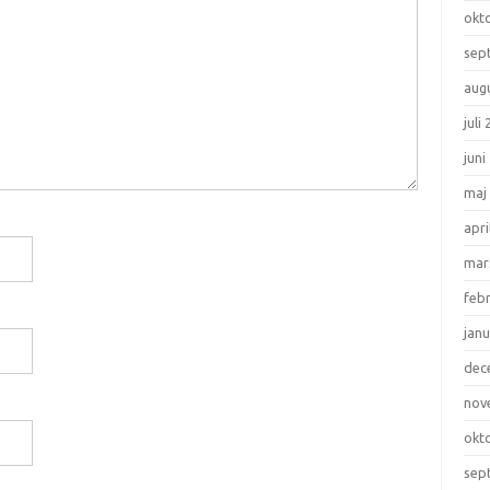
okt
sep
aug
juli
juni
maj
apri
mar
feb
janu
dec
nov
okt
sep