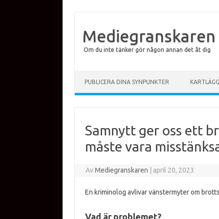
Mediegranskaren
Om du inte tänker gör någon annan det åt dig
Hoppa till innehåll
PUBLICERA DINA SYNPUNKTER
KARTLÄG
Samnytt ger oss ett b
måste vara misstänks
Av
Mediegranskaren
|
april 20, 2023
En kriminolog avlivar vänstermyter om brotts
Vad är problemet?