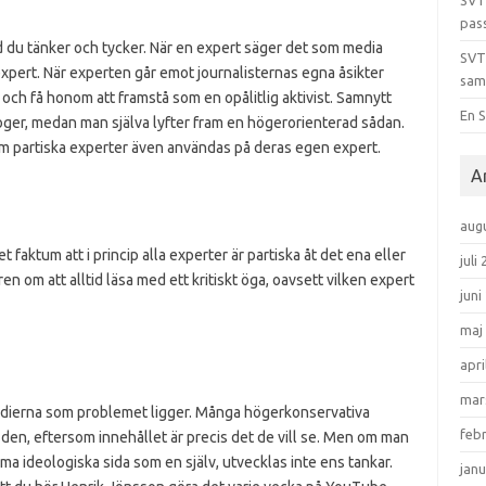
SVT
pas
d du tänker och tycker. När en expert säger det som media
SVT
a expert. När experten går emot journalisternas egna åsikter
sam
h få honom att framstå som en opålitlig aktivist. Samnytt
En S
loger, medan man själva lyfter fram en högerorienterad sådan.
m partiska experter även användas på deras egen expert.
A
aug
t faktum att i princip alla experter är partiska åt det ena eller
juli
ren om att alltid läsa med ett kritiskt öga, oavsett vilken expert
juni
maj
apri
mar
edierna som problemet ligger. Många högerkonservativa
feb
den, eftersom innehållet är precis det de vill se. Men om man
a ideologiska sida som en själv, utvecklas inte ens tankar.
janu