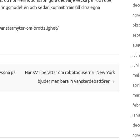
att du hör Henrik Jönsson göra det varje vecka på YouTube,
dec
laringsmodellen och sedan kommit fram till dina egna
nov
okt
-vanstermyter-om-brottslighet/
sep
aug
juli
juni
lyssna på
När SVT berättar om robotpoliserna i New York
maj
bjuder man bara in vänsterdebattörer
→
apri
mar
feb
janu
dec
nov