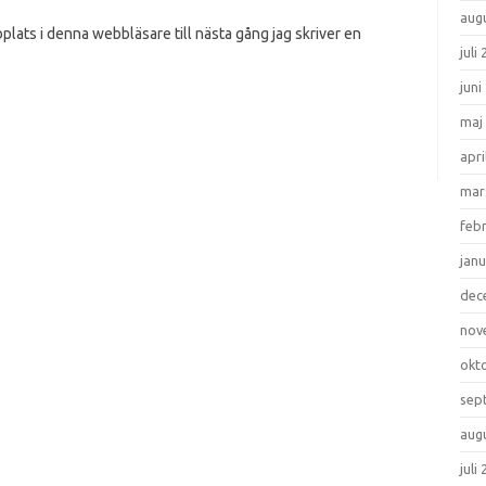
aug
lats i denna webbläsare till nästa gång jag skriver en
juli
juni
maj
apri
mar
feb
janu
dec
nov
okt
sep
aug
juli