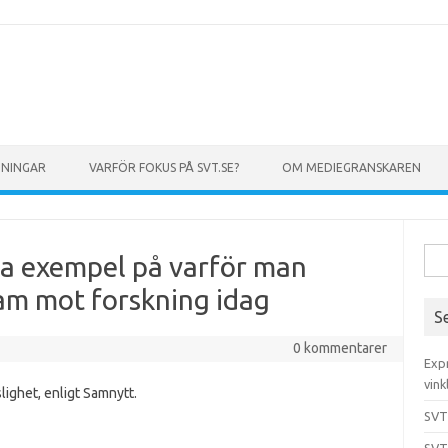
GNINGAR
VARFÖR FOKUS PÅ SVT.SE?
OM MEDIEGRANSKAREN
Sök 
ra exempel på varför man
am mot forskning idag
S
0 kommentarer
Exp
vink
lighet, enligt Samnytt.
SVT