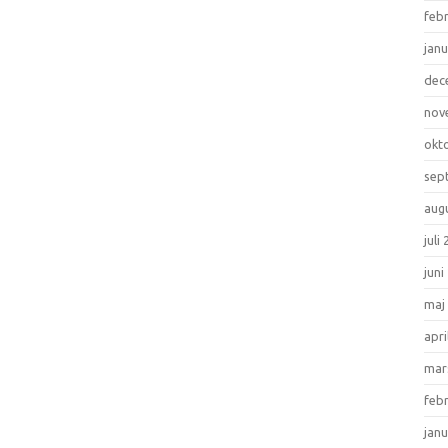
feb
janu
dec
nov
okt
sep
aug
juli
juni
maj
apri
mar
feb
janu