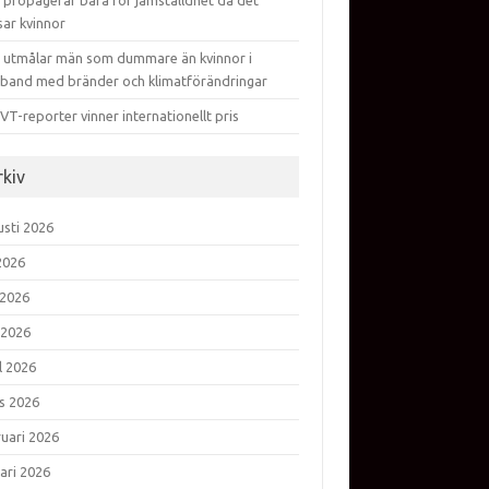
 propagerar bara för jämställdhet då det
sar kvinnor
 utmålar män som dummare än kvinnor i
band med bränder och klimatförändringar
VT-reporter vinner internationellt pris
rkiv
usti 2026
 2026
 2026
 2026
l 2026
s 2026
ruari 2026
ari 2026