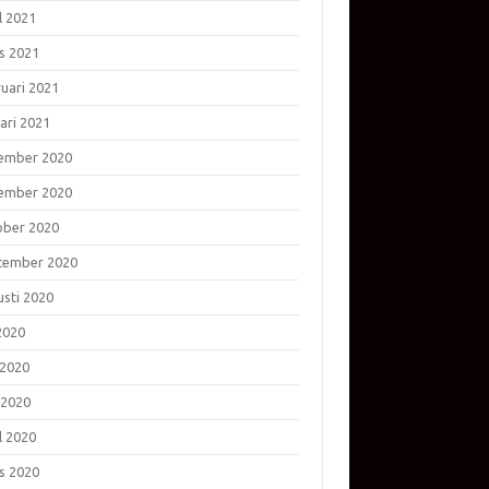
l 2021
s 2021
ruari 2021
ari 2021
ember 2020
ember 2020
ober 2020
tember 2020
usti 2020
 2020
 2020
 2020
l 2020
s 2020