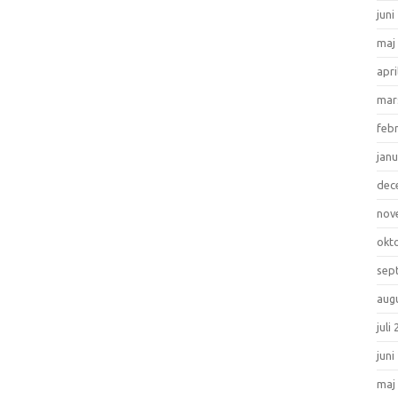
juni
maj
apri
mar
feb
janu
dec
nov
okt
sep
aug
juli
juni
maj