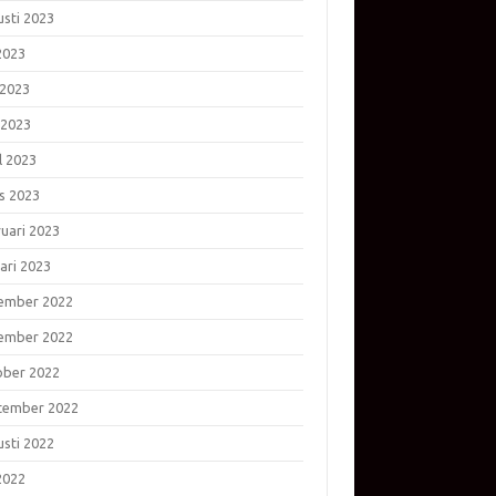
usti 2023
 2023
 2023
 2023
l 2023
s 2023
ruari 2023
ari 2023
ember 2022
ember 2022
ober 2022
tember 2022
usti 2022
 2022