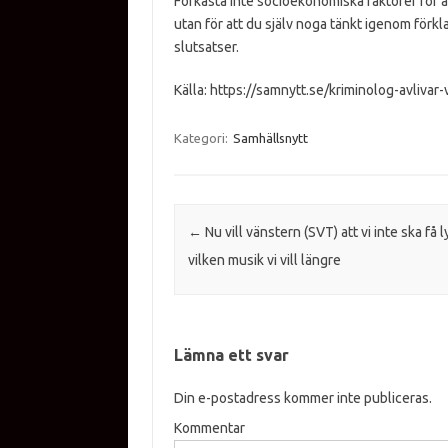
Förkasta inte socioekonomiska faktorer för 
utan för att du själv noga tänkt igenom förk
slutsatser.
Källa: https://samnytt.se/kriminolog-avlivar
Kategori:
Samhällsnytt
Inläggsnavigering
←
Nu vill vänstern (SVT) att vi inte ska få 
vilken musik vi vill längre
Lämna ett svar
Din e-postadress kommer inte publiceras.
Kommentar