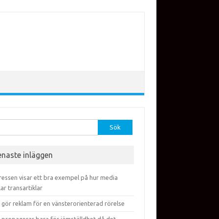
efter:
enaste inläggen
ressen visar ett bra exempel på hur media
lar transartiklar
 gör reklam för en vänsterorienterad rörelse