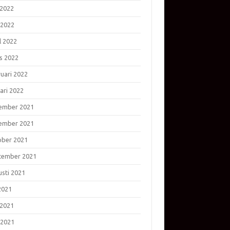
 2022
 2022
l 2022
s 2022
ruari 2022
ari 2022
ember 2021
ember 2021
ober 2021
tember 2021
usti 2021
 2021
 2021
 2021