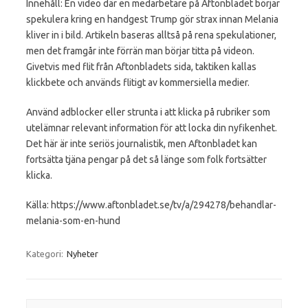
Innehåll: En video där en medarbetare på Aftonbladet börjar
spekulera kring en handgest Trump gör strax innan Melania
kliver in i bild. Artikeln baseras alltså på rena spekulationer,
men det framgår inte förrän man börjar titta på videon.
Givetvis med flit från Aftonbladets sida, taktiken kallas
klickbete och används flitigt av kommersiella medier.
Använd adblocker eller strunta i att klicka på rubriker som
utelämnar relevant information för att locka din nyfikenhet.
Det här är inte seriös journalistik, men Aftonbladet kan
fortsätta tjäna pengar på det så länge som folk fortsätter
klicka.
Källa: https://www.aftonbladet.se/tv/a/294278/behandlar-
melania-som-en-hund
Kategori:
Nyheter