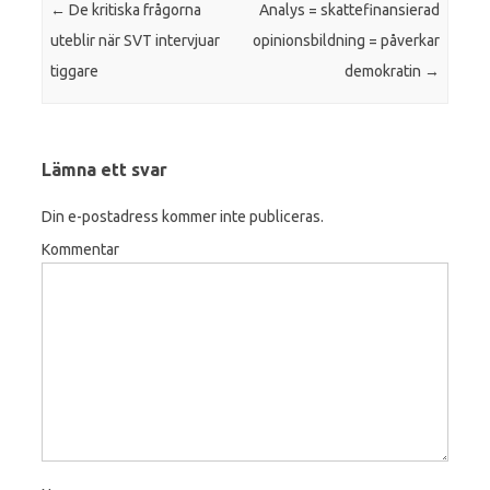
Inläggsnavigering
←
De kritiska frågorna
Analys = skattefinansierad
uteblir när SVT intervjuar
opinionsbildning = påverkar
tiggare
demokratin
→
Lämna ett svar
Din e-postadress kommer inte publiceras.
Kommentar