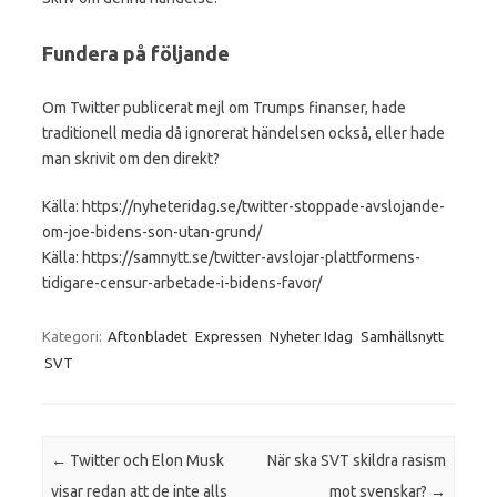
Fundera på följande
Om Twitter publicerat mejl om Trumps finanser, hade
traditionell media då ignorerat händelsen också, eller hade
man skrivit om den direkt?
Källa: https://nyheteridag.se/twitter-stoppade-avslojande-
om-joe-bidens-son-utan-grund/
Källa: https://samnytt.se/twitter-avslojar-plattformens-
tidigare-censur-arbetade-i-bidens-favor/
Kategori:
Aftonbladet
Expressen
Nyheter Idag
Samhällsnytt
SVT
Inläggsnavigering
←
Twitter och Elon Musk
När ska SVT skildra rasism
visar redan att de inte alls
mot svenskar?
→