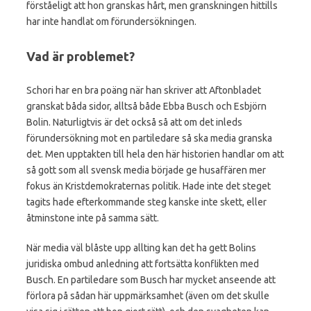
förståeligt att hon granskas hårt, men granskningen hittills
har inte handlat om förundersökningen.
Vad är problemet?
Schori har en bra poäng när han skriver att Aftonbladet
granskat båda sidor, alltså både Ebba Busch och Esbjörn
Bolin. Naturligtvis är det också så att om det inleds
förundersökning mot en partiledare så ska media granska
det. Men upptakten till hela den här historien handlar om att
så gott som all svensk media började ge husaffären mer
fokus än Kristdemokraternas politik. Hade inte det steget
tagits hade efterkommande steg kanske inte skett, eller
åtminstone inte på samma sätt.
När media väl blåste upp allting kan det ha gett Bolins
juridiska ombud anledning att fortsätta konflikten med
Busch. En partiledare som Busch har mycket anseende att
förlora på sådan här uppmärksamhet (även om det skulle