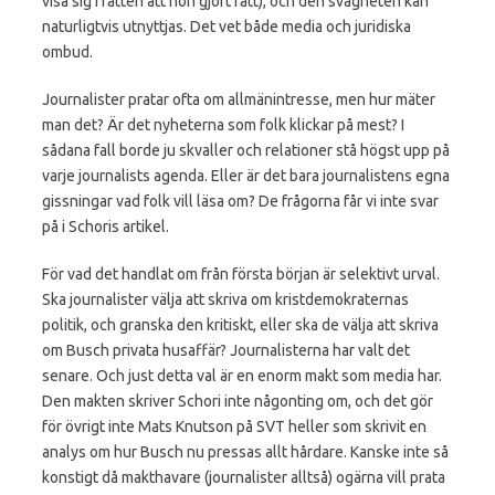
visa sig i rätten att hon gjort rätt), och den svagheten kan
naturligtvis utnyttjas. Det vet både media och juridiska
ombud.
Journalister pratar ofta om allmänintresse, men hur mäter
man det? Är det nyheterna som folk klickar på mest? I
sådana fall borde ju skvaller och relationer stå högst upp på
varje journalists agenda. Eller är det bara journalistens egna
gissningar vad folk vill läsa om? De frågorna får vi inte svar
på i Schoris artikel.
För vad det handlat om från första början är selektivt urval.
Ska journalister välja att skriva om kristdemokraternas
politik, och granska den kritiskt, eller ska de välja att skriva
om Busch privata husaffär? Journalisterna har valt det
senare. Och just detta val är en enorm makt som media har.
Den makten skriver Schori inte någonting om, och det gör
för övrigt inte Mats Knutson på SVT heller som skrivit en
analys om hur Busch nu pressas allt hårdare. Kanske inte så
konstigt då makthavare (journalister alltså) ogärna vill prata