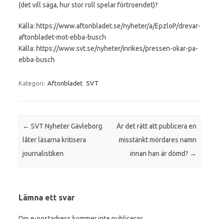
(det vill säga, hur stor roll spelar förtroendet)?
Källa: https://www.aftonbladet.se/nyheter/a/EpzloP/drevar-
aftonbladet-mot-ebba-busch
Källa: https://www.svt.se/nyheter/inrikes/pressen-okar-pa-
ebba-busch
Kategori:
Aftonbladet
SVT
Inläggsnavigering
←
SVT Nyheter Gävleborg
Är det rätt att publicera en
låter läsarna kritisera
misstänkt mördares namn
journalistiken
innan han är dömd?
→
Lämna ett svar
Din e-postadress kommer inte publiceras.