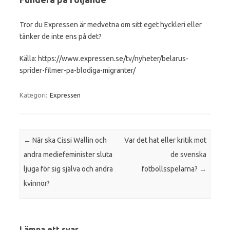
Tror du Expressen är medvetna om sitt eget hyckleri eller
tänker de inte ens på det?
Källa: https://www.expressen.se/tv/nyheter/belarus-
sprider-filmer-pa-blodiga-migranter/
Kategori:
Expressen
Inläggsnavigering
←
När ska Cissi Wallin och
Var det hat eller kritik mot
andra mediefeminister sluta
de svenska
ljuga för sig själva och andra
fotbollsspelarna?
→
kvinnor?
Lämna ett svar