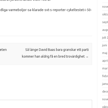
nov
odliga-varmeboljor-sa-klarade-svt-s-reporter-cykeltestet-i-50-
okt
sep
aug
juli
juni
heten
Så länge David Baas bara granskar ett parti
maj
kommer han aldrig få en bred trovärdighet
→
apri
mar
feb
janu
dec
nov
okt