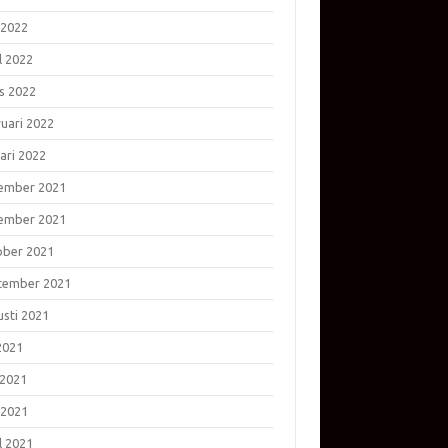
 2022
l 2022
s 2022
ruari 2022
ari 2022
ember 2021
ember 2021
ober 2021
tember 2021
usti 2021
 2021
 2021
 2021
l 2021