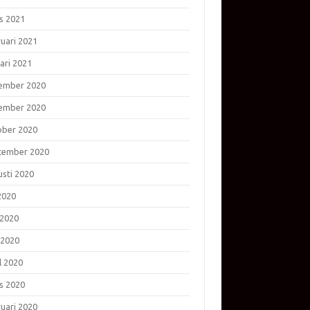
s 2021
ruari 2021
ari 2021
ember 2020
ember 2020
ober 2020
tember 2020
usti 2020
 2020
 2020
 2020
l 2020
s 2020
ruari 2020