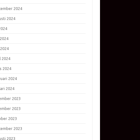
tember 2024
usti 2024
 2024
 2024
 2024
l 2024
s 2024
ruari 2024
ari 2024
ember 2023
ember 2023
ober 2023
tember 2023
usti 2023