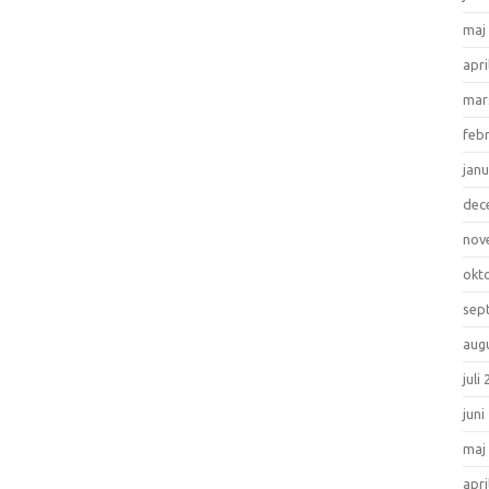
maj
apri
mar
feb
janu
dec
nov
okt
sep
aug
juli
juni
maj
apri