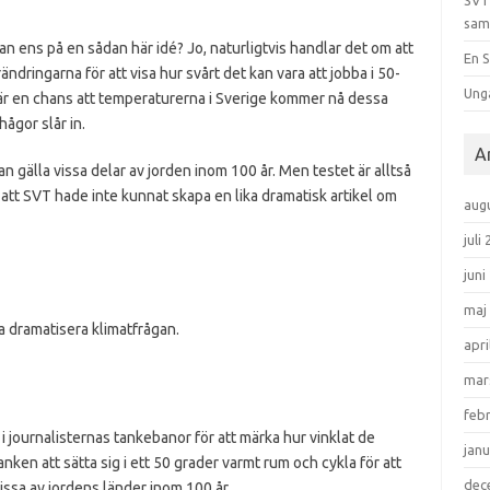
SVT
sam
ens på en sådan här idé? Jo, naturligtvis handlar det om att
En S
dringarna för att visa hur svårt det kan vara att jobba i 50-
Ung
 är en chans att temperaturerna i Sverige kommer nå dessa
hågor slår in.
A
an gälla vissa delar av jorden inom 100 år. Men testet är alltså
r att SVT hade inte kunnat skapa en lika dramatisk artikel om
aug
juli
juni
maj
a dramatisera klimatfrågan.
apri
mar
feb
 i journalisternas tankebanor för att märka hur vinklat de
janu
ken att sätta sig i ett 50 grader varmt rum och cykla för att
dec
 vissa av jordens länder inom 100 år.