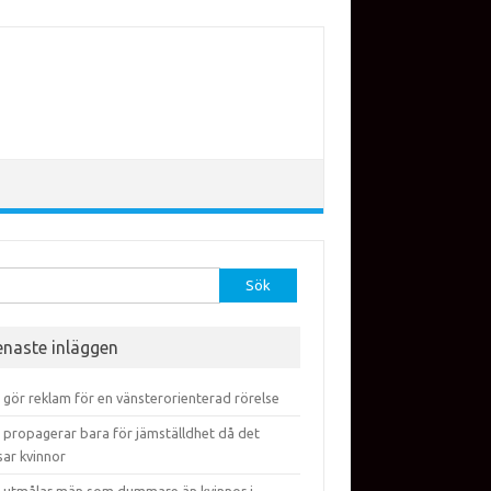
efter:
enaste inläggen
 gör reklam för en vänsterorienterad rörelse
 propagerar bara för jämställdhet då det
sar kvinnor