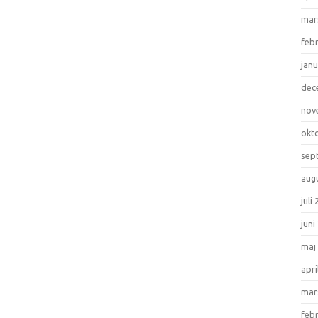
mar
feb
janu
dec
nov
okt
sep
aug
juli
juni
maj
apri
mar
feb