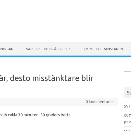
GNINGAR
VARFÖR FOKUS PÅ SVT.SE?
OM MEDIEGRANSKAREN
Sök 
r, desto misstänktare blir
S
0 kommentarer
SVT
iljö cykla 30 minuter i 50 graders hetta.
SVT
pas