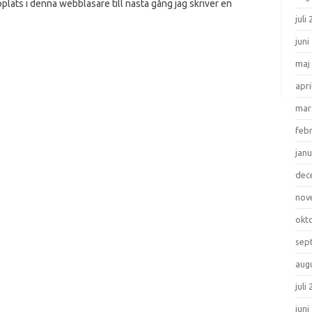
lats i denna webbläsare till nästa gång jag skriver en
juli
juni
maj
apri
mar
feb
janu
dec
nov
okt
sep
aug
juli
juni