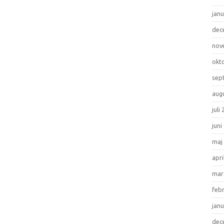
janu
dec
nov
okt
sep
aug
juli
juni
maj
apri
mar
feb
janu
dec