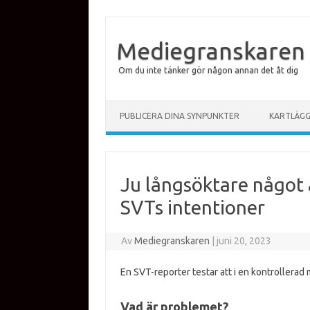
Mediegranskaren
Om du inte tänker gör någon annan det åt dig
Hoppa till innehåll
PUBLICERA DINA SYNPUNKTER
KARTLÄG
Ju långsöktare något ä
SVTs intentioner
Av
Mediegranskaren
|
juni 20, 2023
En SVT-reporter testar att i en kontrollerad m
Vad är problemet?