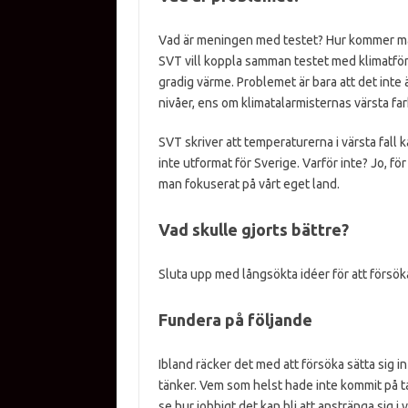
Vad är meningen med testet? Hur kommer man 
SVT vill koppla samman testet med klimatförän
gradig värme. Problemet är bara att det inte
nivåer, ens om klimatalarmisternas värsta far
SVT skriver att temperaturerna i värsta fall k
inte utformat för Sverige. Varför inte? Jo, fö
man fokuserat på vårt eget land.
Vad skulle gjorts bättre?
Sluta upp med långsökta idéer för att försök
Fundera på följande
Ibland räcker det med att försöka sätta sig in
tänker. Vem som helst hade inte kommit på tan
se hur jobbigt det kan bli att anstränga sig i