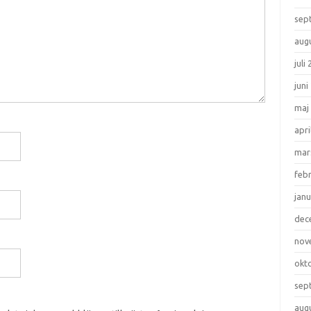
sep
aug
juli
juni
maj
apri
mar
feb
janu
dec
nov
okt
sep
aug