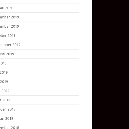
ari 2020
ember 2019
ember 2019
ober 2019
tember 2019
usti 2019
 2019
 2019
 2019
l 2019
s 2019
ruari 2019
ari 2019
ember 2018