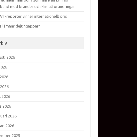
 utmålar män som dummare än kvinnor i
band med bränder och klimatförändringar
VT-reporter vinner internationellt pris
a lämnar dejtingappar?
rkiv
usti 2026
 2026
 2026
 2026
l 2026
s 2026
ruari 2026
ari 2026
ember 2025