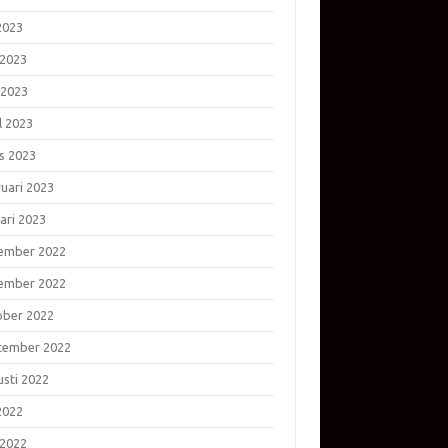
 2023
 2023
 2023
l 2023
s 2023
ruari 2023
ari 2023
ember 2022
ember 2022
ober 2022
tember 2022
usti 2022
 2022
 2022