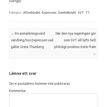
sverige/
Kategori:
Aftonbladet
Expressen
Samhällsnytt
SVT
TT
Inläggsnavigering
←
En anmärkningsvärd
När den nya regeringen gör
vändning hos Expressen vad
som SVT vill lyfts helt
gäller Greta Thunberg
plötsligt positiva röster fram
→
Lämna ett svar
Din e-postadress kommer inte publiceras.
Kommentar