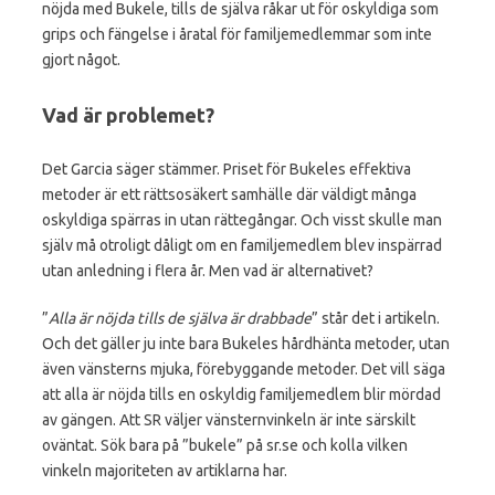
nöjda med Bukele, tills de själva råkar ut för oskyldiga som
grips och fängelse i åratal för familjemedlemmar som inte
gjort något.
Vad är problemet?
Det Garcia säger stämmer. Priset för Bukeles effektiva
metoder är ett rättsosäkert samhälle där väldigt många
oskyldiga spärras in utan rättegångar. Och visst skulle man
själv må otroligt dåligt om en familjemedlem blev inspärrad
utan anledning i flera år. Men vad är alternativet?
”
Alla är nöjda tills de själva är drabbade
” står det i artikeln.
Och det gäller ju inte bara Bukeles hårdhänta metoder, utan
även vänsterns mjuka, förebyggande metoder. Det vill säga
att alla är nöjda tills en oskyldig familjemedlem blir mördad
av gängen. Att SR väljer vänsternvinkeln är inte särskilt
oväntat. Sök bara på ”bukele” på sr.se och kolla vilken
vinkeln majoriteten av artiklarna har.