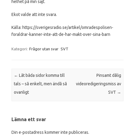
helhet på min sajt.
Ekot valde att inte svara.
Källa: https://sverigesradio.se/artikel/omradespolisen-
foraldrar-kanner-inte-att-de-har-makt-over-sina-barn
Kategori:
Frågor utan svar
SVT
Inläggsnavigering
←
Låt båda sidor komma till
Pinsamt dålig
tals – så enkelt, men ändå så
videoredigeringsmiss av
ovanligt
SVT
→
Lämna ett svar
Din e-postadress kommer inte publiceras.