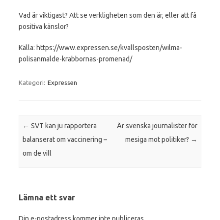
Vad är viktigast? Att se verkligheten som den är, eller att få
positiva känslor?
Källa: https://www.expressen.se/kvallsposten/wilma-
polisanmalde-krabbornas-promenad/
Kategori:
Expressen
Inläggsnavigering
←
SVT kan ju rapportera
Är svenska journalister för
balanserat om vaccinering –
mesiga mot politiker?
→
om de vill
Lämna ett svar
Din e-postadress kommer inte publiceras.