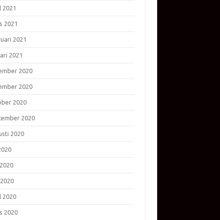
l 2021
s 2021
ruari 2021
ari 2021
ember 2020
ember 2020
ober 2020
tember 2020
usti 2020
 2020
 2020
 2020
l 2020
s 2020