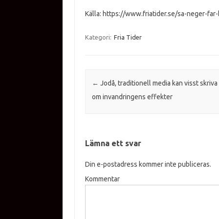
Källa: https://www.friatider.se/sa-neger-fa
Kategori:
Fria Tider
Inläggsnavigering
←
Jodå, traditionell media kan visst skriva 
om invandringens effekter
Lämna ett svar
Din e-postadress kommer inte publiceras.
Kommentar