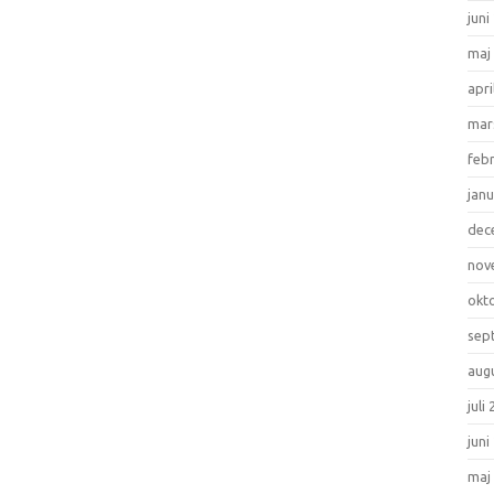
juni
maj
apri
mar
feb
janu
dec
nov
okt
sep
aug
juli
juni
maj