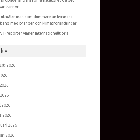
 propagerar bara för jämställdhet då det
sar kvinnor
 utmålar män som dummare än kvinnor i
band med bränder och klimatförändringar
VT-reporter vinner internationellt pris
rkiv
usti 2026
 2026
 2026
 2026
l 2026
s 2026
ruari 2026
ari 2026