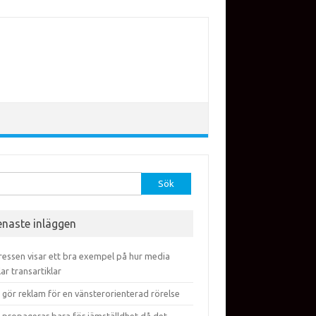
efter:
enaste inläggen
ressen visar ett bra exempel på hur media
lar transartiklar
 gör reklam för en vänsterorienterad rörelse