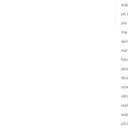
aug
juli
juni
maj
apri
mar
feb
janu
dec
nov
okt
sep
aug
juli