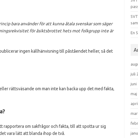
SVT
pas
SVT
sam
rincip bara använder för att kunna åtala svenskar som säger
dningsrekvisitet för åsiktsbrottet hets mot folkgrupp inte är
En S
A
publicerar ingen källhänvisning till påståendet heller, så det
aug
juli
juni
 eller rättsväsande om man inte kan backa upp det med fakta,
maj
apri
a?
mar
feb
rapportera om sakfrågor och fakta, till att spotta ur sig
det vara lätt att blanda ihop de två.
janu