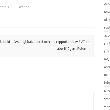
dec
r-bota-10000-kronor
nov
okt
sep
aug
kritiskt
Ovanligt balanserat och bra rapporterat av SVT om
juli
abortfrågan i Polen
→
juni
maj
apri
mar
feb
janu
dec
nov