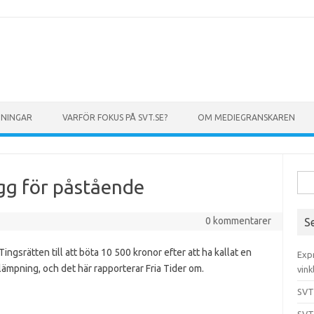
GNINGAR
VARFÖR FOKUS PÅ SVT.SE?
OM MEDIEGRANSKAREN
Sök 
ägg för påstående
0 kommentarer
S
ingsrätten till att böta 10 500 kronor efter att ha kallat en
Exp
rolämpning, och det här rapporterar Fria Tider om.
vink
SVT