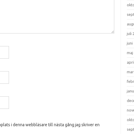
okt
sep
aug
juli
juni
maj
apri
mar
feb
janu
dec
nov
okt
lats i denna webbläsare till nästa gång jag skriver en
sep