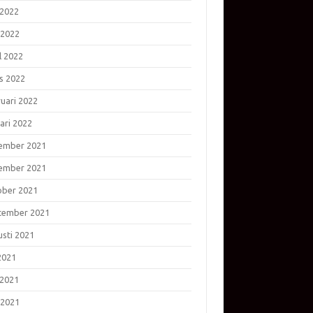
 2022
 2022
l 2022
s 2022
ruari 2022
ari 2022
ember 2021
ember 2021
ober 2021
tember 2021
usti 2021
 2021
 2021
 2021