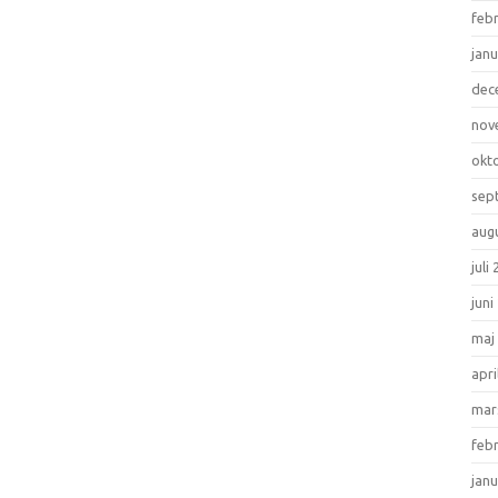
feb
janu
dec
nov
okt
sep
aug
juli
juni
maj
apri
mar
feb
janu