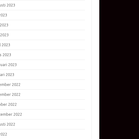
usti 2023
 2023
 2023
 2023
l 2023
s 2023
ruari 2023
ari 2023
ember 2022
ember 2022
ober 2022
tember 2022
usti 2022
 2022