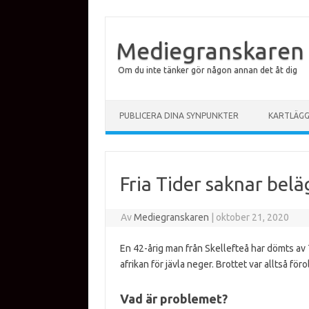
Mediegranskaren
Om du inte tänker gör någon annan det åt dig
Hoppa till innehåll
PUBLICERA DINA SYNPUNKTER
KARTLÄG
Fria Tider saknar bel
Av
Mediegranskaren
|
oktober 21, 2020
En 42-årig man från Skellefteå har dömts av T
afrikan för jävla neger. Brottet var alltså fö
Vad är problemet?