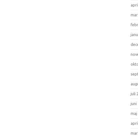
apri
mar
feb
janu
dec
nov
okt
sep
aug
juli
juni
maj
apri
mar