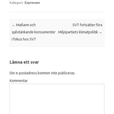
Kategori:
Expressen
Inläggsnavigering
←
Matlarm och
SVT fortsätter föra
självtänkande konsumenter
Miljöpartiets klimatpolitik
→
i fokus hos SVT
Lämna ett svar
Din e-postadress kommer inte publiceras.
Kommentar