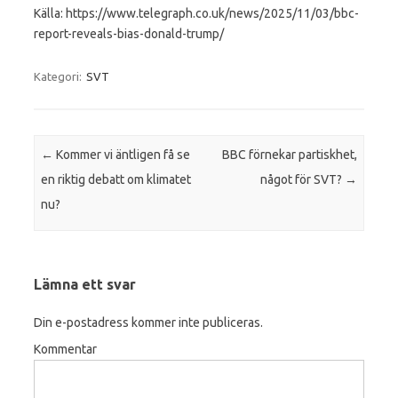
Källa: https://www.telegraph.co.uk/news/2025/11/03/bbc-
report-reveals-bias-donald-trump/
Kategori:
SVT
Inläggsnavigering
←
Kommer vi äntligen få se
BBC förnekar partiskhet,
en riktig debatt om klimatet
något för SVT?
→
nu?
Lämna ett svar
Din e-postadress kommer inte publiceras.
Kommentar