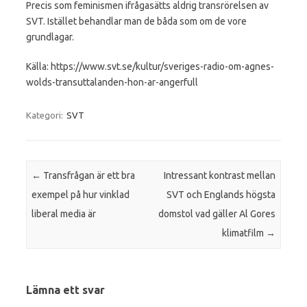
Precis som feminismen ifrågasätts aldrig transrörelsen av
SVT. Istället behandlar man de båda som om de vore
grundlagar.
Källa: https://www.svt.se/kultur/sveriges-radio-om-agnes-
wolds-transuttalanden-hon-ar-angerfull
Kategori:
SVT
Inläggsnavigering
←
Transfrågan är ett bra
Intressant kontrast mellan
exempel på hur vinklad
SVT och Englands högsta
liberal media är
domstol vad gäller Al Gores
klimatfilm
→
Lämna ett svar