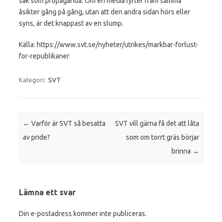
sak som propaganda. Om en media lyfter fram samma
åsikter gång på gång, utan att den andra sidan hörs eller
syns, är det knappast av en slump.
Källa: https://www.svt.se/nyheter/utrikes/markbar-forlust-
for-republikaner
Kategori:
SVT
Inläggsnavigering
←
Varför är SVT så besatta
SVT vill gärna få det att låta
av pride?
som om torrt gräs börjar
brinna
→
Lämna ett svar
Din e-postadress kommer inte publiceras.