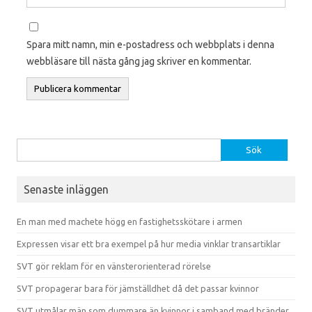
Spara mitt namn, min e-postadress och webbplats i denna
webbläsare till nästa gång jag skriver en kommentar.
Sök efter:
Senaste inläggen
En man med machete högg en fastighetsskötare i armen
Expressen visar ett bra exempel på hur media vinklar transartiklar
SVT gör reklam för en vänsterorienterad rörelse
SVT propagerar bara för jämställdhet då det passar kvinnor
SVT utmålar män som dummare än kvinnor i samband med bränder