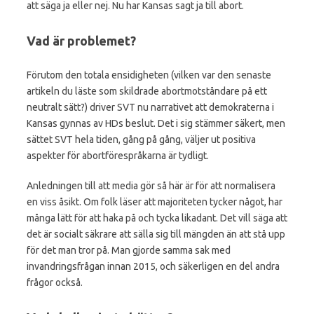
att säga ja eller nej. Nu har Kansas sagt ja till abort.
Vad är problemet?
Förutom den totala ensidigheten (vilken var den senaste
artikeln du läste som skildrade abortmotståndare på ett
neutralt sätt?) driver SVT nu narrativet att demokraterna i
Kansas gynnas av HDs beslut. Det i sig stämmer säkert, men
sättet SVT hela tiden, gång på gång, väljer ut positiva
aspekter för abortförespråkarna är tydligt.
Anledningen till att media gör så här är för att normalisera
en viss åsikt. Om folk läser att majoriteten tycker något, har
många lätt för att haka på och tycka likadant. Det vill säga att
det är socialt säkrare att sälla sig till mängden än att stå upp
för det man tror på. Man gjorde samma sak med
invandringsfrågan innan 2015, och säkerligen en del andra
frågor också.