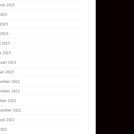
usti 2023
 2023
 2023
 2023
l 2023
s 2023
ruari 2023
ari 2023
ember 2022
ember 2022
ober 2022
tember 2022
usti 2022
 2022