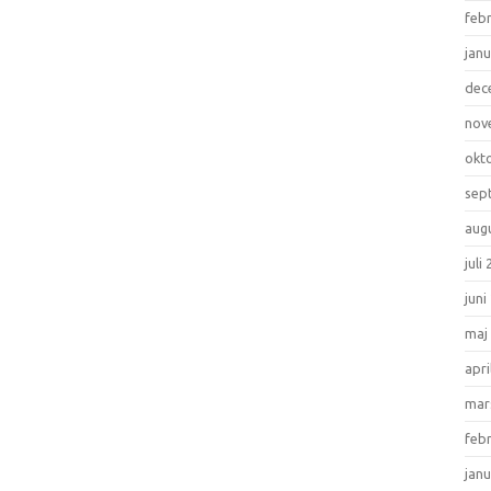
feb
janu
dec
nov
okt
sep
aug
juli
juni
maj
apri
mar
feb
janu