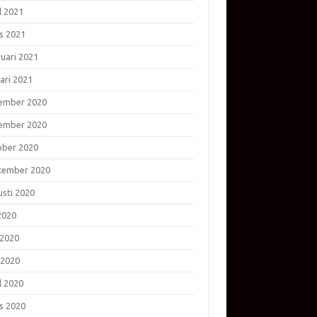
l 2021
s 2021
ruari 2021
ari 2021
ember 2020
ember 2020
ober 2020
tember 2020
usti 2020
 2020
 2020
 2020
l 2020
s 2020