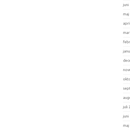
juni
maj
apri
mar
feb
janu
dec
nov
okt
sep
aug
juli
juni
maj