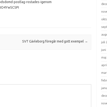
/dodsdomd-postlag-rostades-igenom
dec
=eJO4YwSCSPI
nov
okt
sep
aug
SVT Gävleborg föregår med gott exempel
→
juli
juni
maj
apri
mar
feb
janu
dec
nov