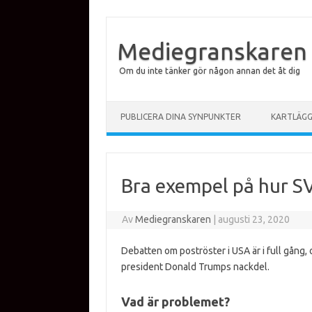
Mediegranskaren
Om du inte tänker gör någon annan det åt dig
Hoppa till innehåll
PUBLICERA DINA SYNPUNKTER
KARTLÄG
Bra exempel på hur SV
Av
Mediegranskaren
|
augusti 23, 2020
Debatten om poströster i USA är i full gång, o
president Donald Trumps nackdel.
Vad är problemet?