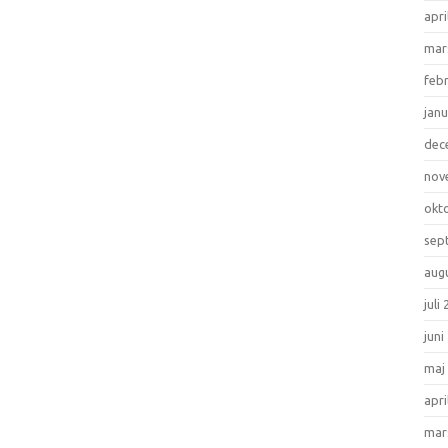
apri
mar
feb
janu
dec
nov
okt
sep
aug
juli
juni
maj
apri
mar