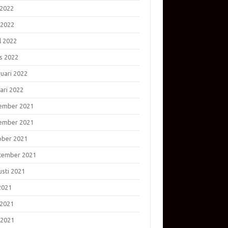
 2022
 2022
l 2022
s 2022
ruari 2022
ari 2022
ember 2021
ember 2021
ober 2021
tember 2021
usti 2021
 2021
 2021
 2021