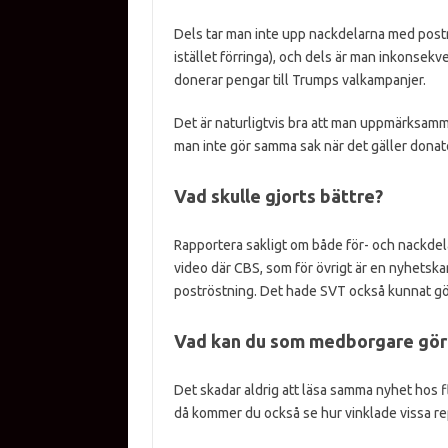
Dels tar man inte upp nackdelarna med postr
istället förringa), och dels är man inkonsekv
donerar pengar till Trumps valkampanjer.
Det är naturligtvis bra att man uppmärksamm
man inte gör samma sak när det gäller donato
Vad skulle gjorts bättre?
Rapportera sakligt om både för- och nackdela
video där CBS, som för övrigt är en nyhetska
poströstning. Det hade SVT också kunnat gö
Vad kan du som medborgare gör
Det skadar aldrig att läsa samma nyhet hos fl
då kommer du också se hur vinklade vissa re