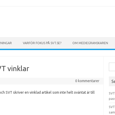
GNINGAR
VARFÖR FOKUS PÅ SVT.SE?
OM MEDIEGRANSKAREN
Sök 
T vinklar
0 kommentarer
S
ch SVT skriver en vinklad artikel som inte helt oväntat är till
SVT
pas
SVT
sam