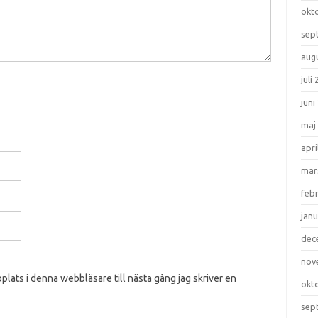
okt
sep
aug
juli
juni
maj
apri
mar
feb
janu
dec
nov
lats i denna webbläsare till nästa gång jag skriver en
okt
sep