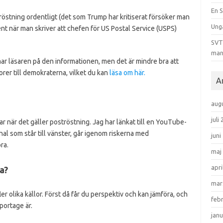
En S
östning ordentligt (det som Trump har kritiserat försöker man
Ung
ent när man skriver att chefen för US Postal Service (USPS)
SVT 
man
ar läsaren på den informationen, men det är mindre bra att
rer till demokraterna, vilket du kan
läsa om här.
A
aug
juli
r när det gäller poströstning. Jag har länkat till en YouTube-
nal som står till vänster, går igenom riskerna med
juni
ra.
maj
apri
a?
mar
er olika källor. Först då får du perspektiv och kan jämföra, och
feb
portage är.
janu