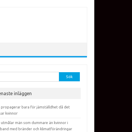
efter:
enaste inläggen
 propagerar bara för jämställdhet då det
sar kvinnor
 utmålar män som dummare än kvinnor i
band med bränder och klimatförändringar