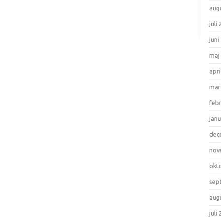
aug
juli
juni
maj
apri
mar
feb
janu
dec
nov
okt
sep
aug
juli