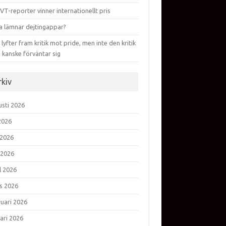
VT-reporter vinner internationellt pris
a lämnar dejtingappar?
lyfter fram kritik mot pride, men inte den kritik
 kanske förväntar sig
rkiv
usti 2026
 2026
 2026
 2026
l 2026
s 2026
ruari 2026
ari 2026