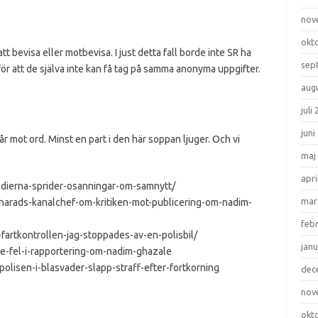
nov
okt
tt bevisa eller motbevisa. I just detta fall borde inte SR ha
sep
 för att de själva inte kan få tag på samma anonyma uppgifter.
aug
juli
juni
 mot ord. Minst en part i den här soppan ljuger. Och vi
maj
apri
medierna-sprider-osanningar-om-samnytt/
mar
sjuharads-kanalchef-om-kritiken-mot-publicering-om-nadim-
feb
fartkontrollen-jag-stoppades-av-en-polisbil/
janu
else-fel-i-rapportering-om-nadim-ghazale
spolisen-i-blasvader-slapp-straff-efter-fortkorning
dec
nov
okt