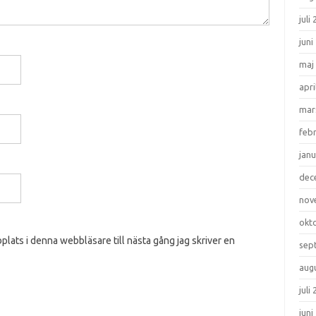
juli
juni
maj
apri
mar
feb
janu
dec
nov
okt
lats i denna webbläsare till nästa gång jag skriver en
sep
aug
juli
juni