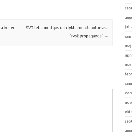
sep
aug
juli
ta hur vi
SVT letar med ljus och lykta för att motbevisa
”rysk propaganda”
→
juni
maj
apri
mar
feb
janu
dec
nov
okt
sep
aug