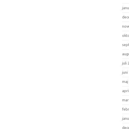
janu
dec
nov
okt
sep
aug
juli
juni
maj
apri
mar
feb
janu
dec