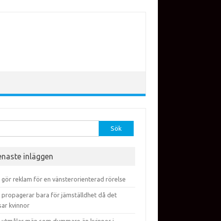
efter:
enaste inläggen
 gör reklam för en vänsterorienterad rörelse
 propagerar bara för jämställdhet då det
sar kvinnor