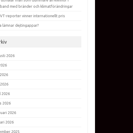
 utmålar män som dummare än kvinnor i
band med bränder och klimatförändringar
VT-reporter vinner internationellt pris
a lämnar dejtingappar?
rkiv
usti 2026
 2026
 2026
 2026
l 2026
s 2026
ruari 2026
ari 2026
ember 2025