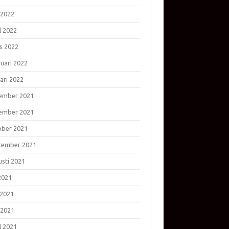
 2022
l 2022
s 2022
ruari 2022
ari 2022
ember 2021
ember 2021
ober 2021
tember 2021
usti 2021
 2021
 2021
 2021
l 2021