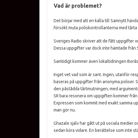
Vad är problemet?
Det börjar med att en källa till Samnytt hävd
försökt muta poliskontrollanterna med tårta fö
Sveriges Radio skriver att de fått uppgifter 
Dessa uppgifter var dock inte hämtade från 
Samtidigt kommer även lokaltidningen Borås 
Inget vet vad som är sant. Ingen, utanför resp
baseras på uppgifter från anonyma poliser. 
den påstådda tårtmutningen, med argumentet 
SR bara resonera om uppgiften kommer från ”
Expressen som kommit med exakt samma uppg
man gör nu.
Ghazale själv har gått ut på sociala medier o
sedan köra vidare. En berättelse som inte s