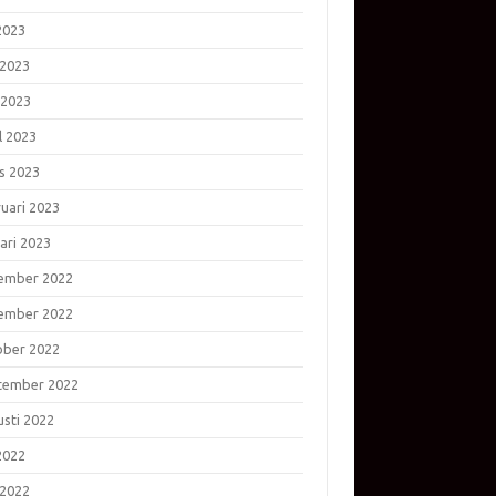
 2023
 2023
 2023
l 2023
s 2023
ruari 2023
ari 2023
ember 2022
ember 2022
ober 2022
tember 2022
usti 2022
 2022
 2022