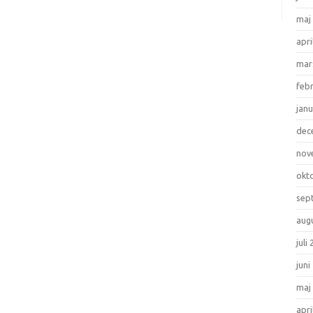
maj
apri
mar
feb
janu
dec
nov
okt
sep
aug
juli
juni
maj
apri