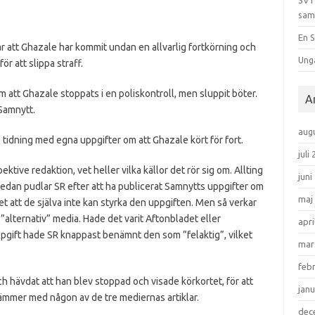
SVT
sam
En S
ar att Ghazale har kommit undan en allvarlig fortkörning och
Ung
r att slippa straff.
om att Ghazale stoppats i en poliskontroll, men sluppit böter.
A
Samnytt.
aug
tidning med egna uppgifter om att Ghazale kört för fort.
juli
ektive redaktion, vet heller vilka källor det rör sig om. Allting
juni
Sedan pudlar SR efter att ha publicerat Samnytts uppgifter om
maj
att de själva inte kan styrka den uppgiften. Men så verkar
alternativ” media. Hade det varit Aftonbladet eller
apri
ift hade SR knappast benämnt den som ”felaktig”, vilket
mar
feb
ch hävdat att han blev stoppad och visade körkortet, för att
janu
tämmer med någon av de tre mediernas artiklar.
dec