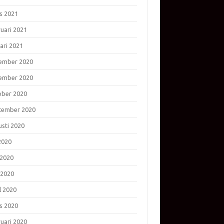
s 2021
ruari 2021
ari 2021
ember 2020
ember 2020
ober 2020
tember 2020
usti 2020
 2020
 2020
 2020
l 2020
s 2020
ruari 2020