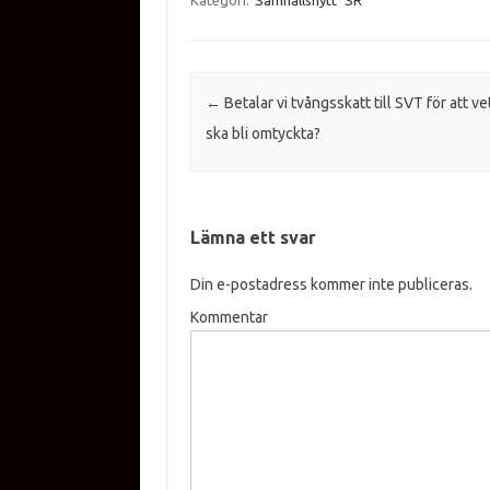
Kategori:
Samhällsnytt
SR
Inläggsnavigering
←
Betalar vi tvångsskatt till SVT för att ve
ska bli omtyckta?
Lämna ett svar
Din e-postadress kommer inte publiceras.
Kommentar