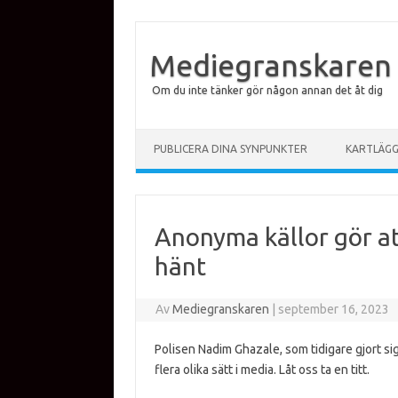
Mediegranskaren
Om du inte tänker gör någon annan det åt dig
Hoppa till innehåll
PUBLICERA DINA SYNPUNKTER
KARTLÄG
Anonyma källor gör at
hänt
Av
Mediegranskaren
|
september 16, 2023
Polisen Nadim Ghazale, som tidigare gjort s
flera olika sätt i media. Låt oss ta en titt.