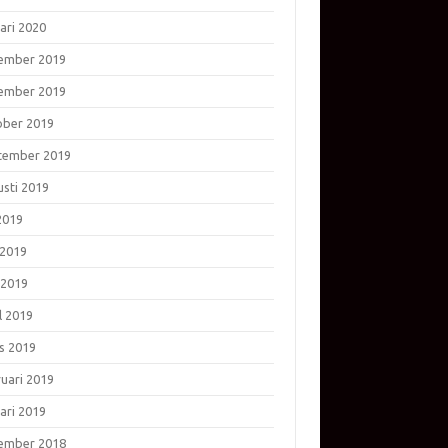
ari 2020
ember 2019
ember 2019
ober 2019
tember 2019
usti 2019
 2019
 2019
 2019
l 2019
s 2019
ruari 2019
ari 2019
ember 2018