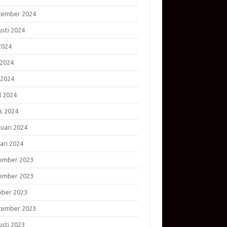
tember 2024
usti 2024
 2024
 2024
 2024
l 2024
s 2024
ruari 2024
ari 2024
ember 2023
ember 2023
ober 2023
tember 2023
usti 2023