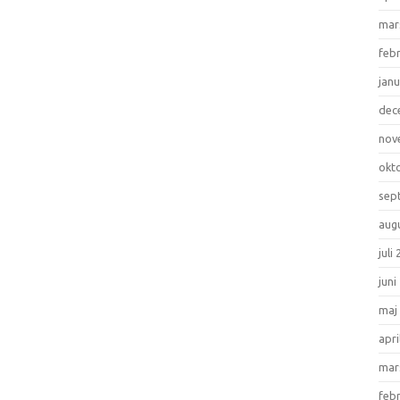
mar
feb
janu
dec
nov
okt
sep
aug
juli
juni
maj
apri
mar
feb