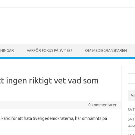
GNINGAR
VARFÖR FOKUS PÅ SVT.SE?
OM MEDIEGRANSKAREN
Sök 
t ingen riktigt vet vad som
S
0 kommentarer
SVT
ig känd för att hata Sverigedemokraterna, har omnämnts på
SVT
pas