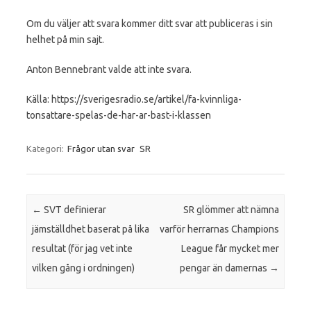
Om du väljer att svara kommer ditt svar att publiceras i sin
helhet på min sajt.
Anton Bennebrant valde att inte svara.
Källa: https://sverigesradio.se/artikel/fa-kvinnliga-
tonsattare-spelas-de-har-ar-bast-i-klassen
Kategori:
Frågor utan svar
SR
Inläggsnavigering
←
SVT definierar
SR glömmer att nämna
jämställdhet baserat på lika
varför herrarnas Champions
resultat (för jag vet inte
League får mycket mer
vilken gång i ordningen)
pengar än damernas
→