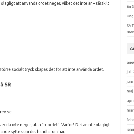
olagligt att använda ordet neger, vilket det inte är – särskilt
En S
Ung
SVT 
man
A
aug
 större socialt tryck skapas det för att inte använda ordet.
juli
juni
på SR
maj
apri
mar
ren.se.
feb
ver du inte neger, utan ”n-ordet”. Varför? Det är inte olagligt
janu
larande syfte som det handlar om här.