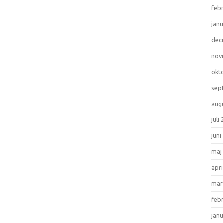
feb
janu
dec
nov
okt
sep
aug
juli
juni
maj
apri
mar
feb
janu