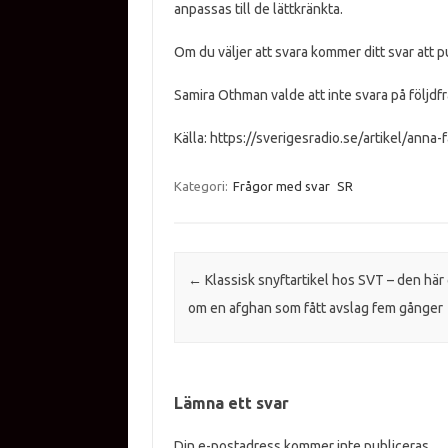
anpassas till de lättkränkta.
Om du väljer att svara kommer ditt svar att pu
Samira Othman valde att inte svara på följdf
Källa: https://sverigesradio.se/artikel/an
Kategori:
Frågor med svar
SR
Inläggsnavigering
←
Klassisk snyftartikel hos SVT – den hä
om en afghan som fått avslag fem gånger
Lämna ett svar
Din e-postadress kommer inte publiceras.