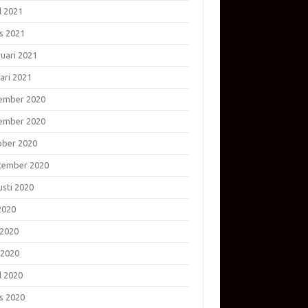
l 2021
s 2021
ruari 2021
ari 2021
ember 2020
ember 2020
ober 2020
tember 2020
usti 2020
 2020
 2020
 2020
l 2020
s 2020