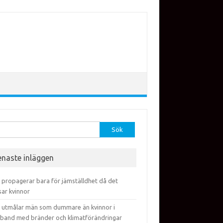
efter:
enaste inläggen
 propagerar bara för jämställdhet då det
sar kvinnor
 utmålar män som dummare än kvinnor i
band med bränder och klimatförändringar