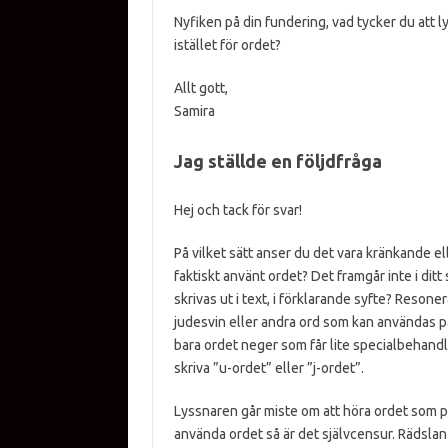
Nyfiken på din fundering, vad tycker du att l
istället för ordet?
Allt gott,
Samira
Jag ställde en följdfråga
Hej och tack för svar!
På vilket sätt anser du det vara kränkande ell
faktiskt använt ordet? Det framgår inte i ditt 
skrivas ut i text, i förklarande syfte? Reson
judesvin eller andra ord som kan användas p
bara ordet neger som får lite specialbehandling
skriva ”u-ordet” eller ”j-ordet”.
Lyssnaren går miste om att höra ordet som pol
använda ordet så är det självcensur. Rädslan f