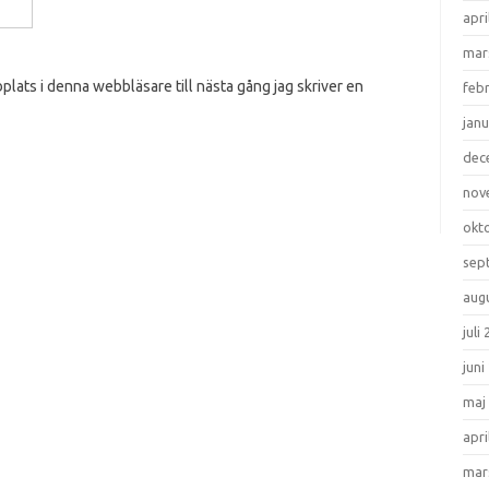
apri
mar
lats i denna webbläsare till nästa gång jag skriver en
feb
janu
dec
nov
okt
sep
aug
juli
juni
maj
apri
mar