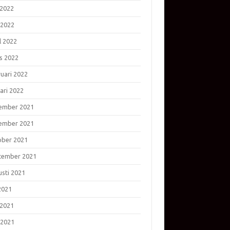
 2022
 2022
l 2022
s 2022
ruari 2022
ari 2022
ember 2021
ember 2021
ober 2021
tember 2021
usti 2021
 2021
 2021
 2021