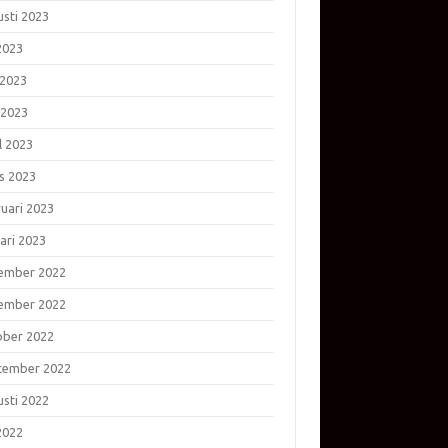
usti 2023
 2023
 2023
 2023
l 2023
s 2023
ruari 2023
ari 2023
ember 2022
ember 2022
ober 2022
tember 2022
usti 2022
 2022