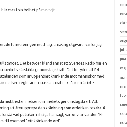
dec
bliceras i sin helhet på min sajt.
nov
okt
sep
aug
terade formuleringen med mig, ansvarig utgivare, varför jag
juli
juni
tillståndet. Det betyder bland annat att Sveriges Radio har en
maj
om mediets särskilda genomslagskraft. Det betyder att P4
uttalanden som är uppenbart kränkande mot människor med
apri
tämmelsen reglerar en massa annat också, men är inte
mar
feb
rida mot bestämmelsen om mediets genomslagskraft. Att
janu
ömning att återupprepa den kränkning som ordet kan orsaka. Å
dec
t förstå vad politikern i fråga har sagt, varför vi använder ”N-
m till exempel ”ett kränkande ord”.
nov