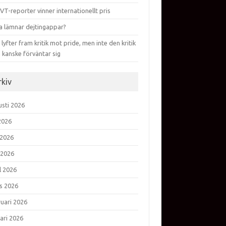
VT-reporter vinner internationellt pris
a lämnar dejtingappar?
lyfter fram kritik mot pride, men inte den kritik
 kanske förväntar sig
rkiv
usti 2026
 2026
 2026
 2026
l 2026
s 2026
ruari 2026
ari 2026