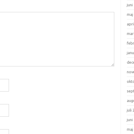
juni
maj
apri
mar
feb
janu
dec
nov
okt
sep
aug
juli
juni
maj