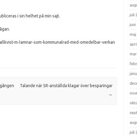
aug
juli
bliceras i sin helhet på min sajt.
juni
rågan.
maj
na-fallkvist-m-lamnar-som-kommunalrad-med-omedelbar-verkan
apri
mar
feb
janu
dec
r gången
Talande när SR-anställda klagar över besparingar
nov
→
okt
sep
aug
juli