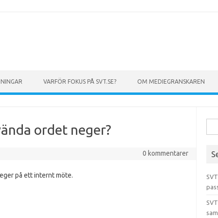
GNINGAR
VARFÖR FOKUS PÅ SVT.SE?
OM MEDIEGRANSKAREN
Sök 
vända ordet neger?
0 kommentarer
S
eger på ett internt möte.
SVT
pas
SVT
sam