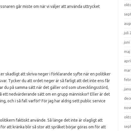
okt
yssnaren går miste om när vi väljer att använda uttrycket
sep
aug
juli
juni
maj
apri
mar
er skadligt att skriva neger i förklarande syfte när en politiker
feb
svar. Tycker du att ordet neger är så farligt att det inte ens får
erar du på samma sätt när det gäller ord som utvecklingsstörd,
janu
å ett nedvärderande sätt om en grupp människor? Eller är det
dec
, och i så fall varför? För jag har aldrig sett public service
nov
okt
itikern faktiskt använde. Så länge det inte är olagligt att
sep
ör att kränka blir så stor att språket börjar göras om för att