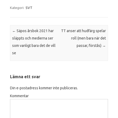
Kategori:
SVT
Inläggsnavigering
←
Säpos årsbok 2021 har
TT anser att hudfärg spelar
släppts och medierna ser
roll (men bara när det
som vanligt bara det de vill
passar, förstås)
→
se
Lämna ett svar
Din e-postadress kommer inte publiceras.
Kommentar