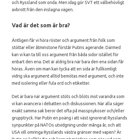
och Ryssland som onda. Men idag gör SVT ett välbehövligt
avbrott från den inslagna vägen.
Vad är det som är bra?
Äntligen får vi höra röster och argument från folk som
stöttar eller åtminstone förstår Putins agerande. Därmed
kan vi kan ta till oss argument från båda sidor istället för
enbart den ena. Det är aldrig bra när bara den ena sidan får
höras. Även om man kan tycka att en sida är fullkomligt
vidrig ska argument alltid bemötas med argument, och inte
med isolering eller fula ord och etiketter.
Det är bara när argument stöts och blöts mot varandra som
vi kan avancera i debatten och diskussionen. När alla säger
exakt samma sak beror det ofta på masspsykoser och/eller
grupptryck. Har Putin en poäng i att väst ignorerat Rysslands
synpunkter på NATOs utvidgning under många år, och att
USA vill omringa Rysslands västra gränser med vapen? Är