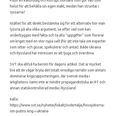
Putin en kallblodig och korrupt mördare som gör vad som
helst för att behålla sin egen makt, medan han struntar i
ryssarna?
Istället för att direkt bestämma sig för ett alternativ bör man
lyssna på alla olika argument, se efter vad som kan
underbyggas med fakta och ta alla ”uppgifter” som florerar
om kriget med en stor nypa salt (för att inte tala om experter
som sitter och gissar, spekulerar och antar). Både Ukraina
och Ryssland har intressen av att ljuga och överdriva.
SVT ska alltså ha beröm för dagens artikel. Det är mycket
bra att de vågar bryta det totalt ensidiga narrativ som annars
dominerar krigsrapporteringen, där svensk media i
ärlighetens namn inte är mindre propagandistiska än RT och
annan statskontrollerad media i Ryssland.
Källa:
https://www.svt.se/nyheter/lokalt/sodertalje/hovsjoborna-
om-putins-krig-i-ukraina