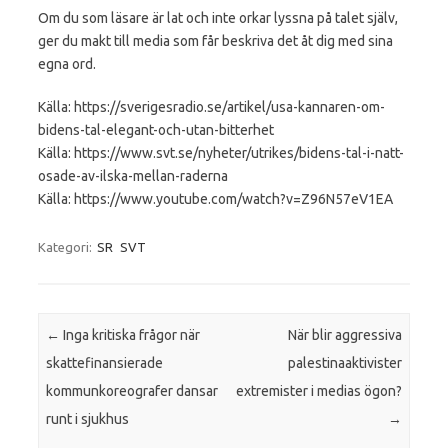
Om du som läsare är lat och inte orkar lyssna på talet själv,
ger du makt till media som får beskriva det åt dig med sina
egna ord.
Källa: https://sverigesradio.se/artikel/usa-kannaren-om-
bidens-tal-elegant-och-utan-bitterhet
Källa: https://www.svt.se/nyheter/utrikes/bidens-tal-i-natt-
osade-av-ilska-mellan-raderna
Källa: https://www.youtube.com/watch?v=Z96N57eV1EA
Kategori:
SR
SVT
Inläggsnavigering
←
Inga kritiska frågor när
När blir aggressiva
skattefinansierade
palestinaaktivister
kommunkoreografer dansar
extremister i medias ögon?
runt i sjukhus
→