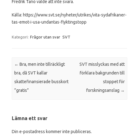
Fredrik Tano valde att inte svara.
Källa: https://www.svt.se/nyheter/utrikes/vita-sydafrikaner-
tas-emot-i-usa-undantas-flyktingstopp
Kategori:
Frågor utan svar
SVT
Inläggsnavigering
←
Bra, men inte tillräckligt
SVT misslyckas med att
bra, då SVT kallar
förklara bakgrunden till
skattefinansierade busskort
stoppet för
”gratis”
forskningsanslag
→
Lämna ett svar
Din e-postadress kommer inte publiceras.