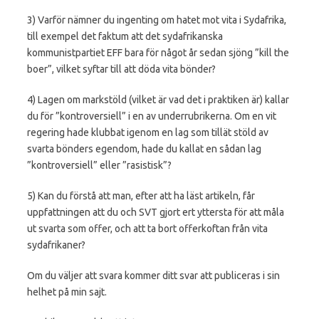
3) Varför nämner du ingenting om hatet mot vita i Sydafrika,
till exempel det faktum att det sydafrikanska
kommunistpartiet EFF bara för något år sedan sjöng ”kill the
boer”, vilket syftar till att döda vita bönder?
4) Lagen om markstöld (vilket är vad det i praktiken är) kallar
du för ”kontroversiell” i en av underrubrikerna. Om en vit
regering hade klubbat igenom en lag som tillät stöld av
svarta bönders egendom, hade du kallat en sådan lag
”kontroversiell” eller ”rasistisk”?
5) Kan du förstå att man, efter att ha läst artikeln, får
uppfattningen att du och SVT gjort ert yttersta för att måla
ut svarta som offer, och att ta bort offerkoftan från vita
sydafrikaner?
Om du väljer att svara kommer ditt svar att publiceras i sin
helhet på min sajt.