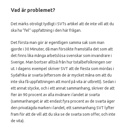
Vad är problemet?
Det märks otroligt tydligt i SVTs artikel att de inte vill att du
ska ha ”fel” uppfattning i den här frågan.
Det första man gör är egentligen samma sak som man
gjorde i 30 Minuter, då man försökte framställa det som att
det finns lika många arbetslösa svenskar som invandrare i
Sverige. Man bortser alltså från hur totalbefolkningen ser
ut. I dagens exempel skriver SVT att de flesta som mördas i
Sydafrika är svarta (eftersom de är mycket måna om att du
inte ska få uppfattningen att mord på vita är utbrett). Sedan i
ett annat stycke, och i ett annat sammanhang, skriver de att
fler än 90 procent av alla invånare i landet är svarta
(sammanhanget är att endast fyra procent av de svarta äger
den privatägda marken i landet, ett sammanhang SVT lyfter
fram för att de vill att du ska se de svarta som offer, och inte
de vita).