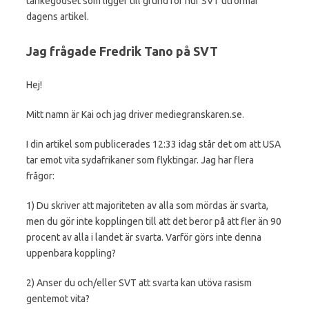
tankegodset som ligger till grund för hur SVT utformar
dagens artikel.
Jag frågade Fredrik Tano på SVT
Hej!
Mitt namn är Kai och jag driver mediegranskaren.se.
I din artikel som publicerades 12:33 idag står det om att USA
tar emot vita sydafrikaner som flyktingar. Jag har flera
frågor:
1) Du skriver att majoriteten av alla som mördas är svarta,
men du gör inte kopplingen till att det beror på att fler än 90
procent av alla i landet är svarta. Varför görs inte denna
uppenbara koppling?
2) Anser du och/eller SVT att svarta kan utöva rasism
gentemot vita?