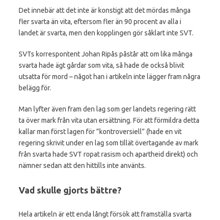
Det innebär att det inte är konstigt att det mördas många
fler svarta än vita, eftersom fler än 90 procent av alla i
landet är svarta, men den kopplingen gör såklart inte SVT.
SVTs korrespontent Johan Ripås påstår att om lika många
svarta hade ägt gårdar som vita, så hade de också blivit
utsatta för mord – något han i artikeln inte lägger fram några
belägg för.
Man lyfter även fram den lag som ger landets regering rätt
ta över mark från vita utan ersättning. För att förmildra detta
kallar man först lagen för ”kontroversiell” (hade en vit
regering skrivit under en lag som tillät övertagande av mark
från svarta hade SVT ropat rasism och apartheid direkt) och
nämner sedan att den hittills inte använts.
Vad skulle gjorts bättre?
Hela artikeln är ett enda långt försök att framställa svarta