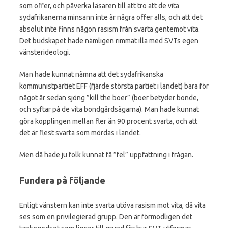
som offer, och påverka läsaren till att tro att de vita
sydafrikanerna minsann inte är några offer alls, och att det
absolut inte finns någon rasism från svarta gentemot vita.
Det budskapet hade nämligen rimmat illa med SVTs egen
vänsterideologi.
Man hade kunnat nämna att det sydafrikanska
kommunistpartiet EFF (fjärde största partiet i landet) bara för
något år sedan sjöng ”kill the boer” (boer betyder bonde,
och syftar på de vita bondgårdsägarna). Man hade kunnat
göra kopplingen mellan fler än 90 procent svarta, och att
det är flest svarta som mördas i landet.
Men då hade ju folk kunnat få ”fel” uppfattning i frågan.
Fundera på följande
Enligt vänstern kan inte svarta utöva rasism mot vita, då vita
ses som en privilegierad grupp. Den är förmodligen det